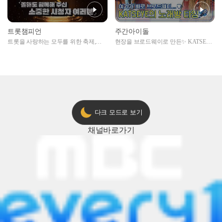
트롯챔피언
주간아이돌
트롯을 사랑하는 모두를 위한 축제,
현장을 브로드웨이로 만든✨ KATSEYE
2024 트롯챔피언 어워즈 l <트롯챔피언
의 노래방 타임🎤
> 55회 l 12월 19일 (목) 저녁 8시 MBC
ON 방송 [예고]
다크 모드로 보기
채널
바로가기