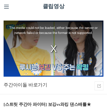
클립영상
This
is
a
The media could not be loaded, either because the server or
modal
window.
network failed or because the format is not supported.
주간아이돌
[스트릿 주간아 파이터] 보깅vs와킹 댄스배틀★