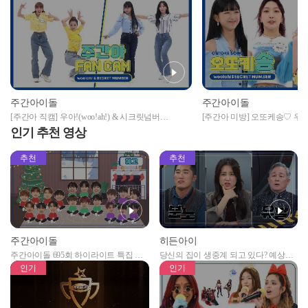
주간아이돌
주간아이돌
[주간아 직캠] 우아!(woo!ah!) & 시크릿넘버
[주간아 미방] 오또케송♡ 우아
(SECRET NUMBER)의 '장기 지옥' 직캠 Ver. l
(woo!ah! & SECRET NUMBER) 
인기 추천 영상
ZOOM, 스포츠 댄스, 댄스배틀 l EP.566
추천
추천
주간아이돌
히든아이
주간아이돌 695회 하이라이트 특집 남
당신의 집이 생중계 되고 있다? 예상치
자아이돌편 예고
못한 곳에서 일어나는 불법촬영 범죄!
인기
인기