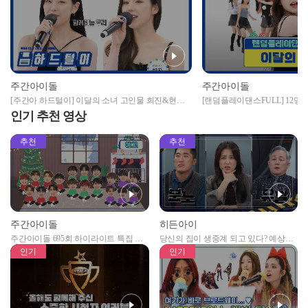
주간아이돌
주간아이돌
[주간아 하드털이] 이달의 소녀 고인물 희진&현진
[랜덤플레이댄스FULL] 12명
의 듀엣곡은? (ft. I'll Be There 2022 ver.) l EP.567
@_@;; 극악 난이도에 뒤집어진
인기 추천 영상
녀(LOONA) l RandomPlayDanc
추천
추천
주간아이돌
히든아이
주간아이돌 695회 하이라이트 특집 남
당신의 집이 생중계 되고 있다? 예상치
자아이돌편 예고
못한 곳에서 일어나는 불법촬영 범죄!
인기
인기