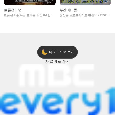
트롯챔피언
주간아이돌
트롯을 사랑하는 모두를 위한 축제,
현장을 브로드웨이로 만든✨ KATSEYE
2024 트롯챔피언 어워즈 l <트롯챔피언
의 노래방 타임🎤
> 55회 l 12월 19일 (목) 저녁 8시 MBC
ON 방송 [예고]
다크 모드로 보기
채널
바로가기