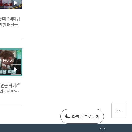
 실패? 역대급
발한 패널들
[2022 쇼챔 상반기 결산 리
포트] TNX - 180sec (티엔
엑스 - 180초) (준혁 엔딩 ve
r.)
 처음이지
장면은 뭐야?"
러스] 외부감사인 선임 공고
 외국인 반응
025년 재무제표
다크 모드로 보기