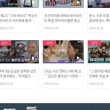
[예고] "나야 파브리" 백수저
주간아이돌 694회 하이라이
분노 수위 조절
파브리가 어서와에 돌아왔
트 특집 여자아이돌편 예고
범죄에 분노 폭
다! 파브리&레오의 환장(?)
2024.12.19
2024.12.18
2024.12.16
케미 식재료투어!
인기
인기
인기
히든아이
지금 거신 전화는
어서와 한국은
12회
5회
377회
4박 5일 감금한 끔찍한 남친
[지금 거신 전화는 5회 예고]
"그 분리된 짜
[MBC플
의 범죄에도... 어이없는 처
＂당신은 없어요? 나한테 감
간짜장 처음 본
벌에 걱정과 분노를 느낀 출
추고 있는 거＂
ㅋㅋㅋㅋ
2024.12.16
2024.12.13
2024.12.12
연자들🔥🔥🔥
[공지] 2