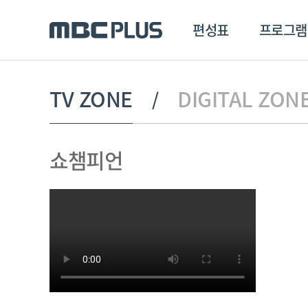
편성표
프로그램
편성표
프로그램
클립
TV ZONE
DIGITAL ZON
MBC 에브리원
방영프로그램
전체
쇼챔피언
MBC 스포츠+
종영프로그램
MBC 드라마넷
MBC 온
MBC 엠
MBC 디지털
에브리원
ALL THE K-POP