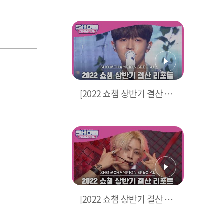
포트] YOO TAE YANG(SF
9) - Don't Call Me(원곡 : S
HINee) (유태양(에스에프
나인) - 돈콜미)
[2022 쇼챔 상반기 결산 리
포트] KIM JAE HWAN - Yo
ur Shampoo Scent In Th
e Flowers (김재환 - 흔들리
는 꽃들 속에서 네 샴푸향이
느껴진거야(원곡: 장범준))
[2022 쇼챔 상반기 결산 리
포트] WEi - TOMBOY (위