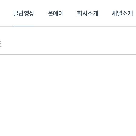
클립영상
온에어
회사소개
채널소개
영상
온에어
회사소개
채널
E
스포츠플러스
트롯869