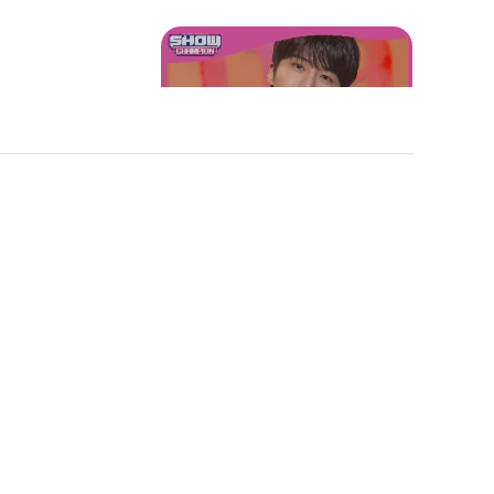
아이 - 톰보이(원곡: (여자)
아이들))
[2022 쇼챔 상반기 결산 리
포트] JINHO(PENTAGON)
- Square (진호(펜타곤) -
스퀘어(원곡: 백예린))
[2022 쇼챔 상반기 결산 리
TEEZ - Se
포트] YUQI - Giant(Band
즈 - 섹터 원)
ion l EP.4
Ver.) + Bonnie & Clyde(B