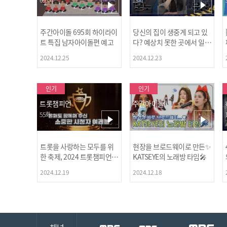
주간아이돌 695회 하이라이
당신의 집이 생중계 되고 있
트 특집 남자아이돌편 예고
다? 예상치 못한 곳에서 일어
나는 불법촬영 범죄!
2024.12.25
2024.12.23
인기
인기
트롯챔피언
주간아이돌
55회
694회
트롯을 사랑하는 모두를 위
현장을 브로드웨이로 만든✨
한 축제, 2024 트롯챔피언
KATSEYE의 노래방 타임🎤
어워즈 l <트롯챔피언> 55회
2024.12.19
2024.12.18
l 12월 19일 (목) 저녁 8시 M
BC ON 방송 [예고]