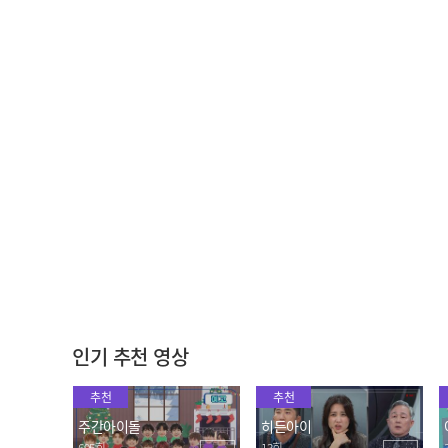
7월 3주차 ♥쇼챔피언♡
[쇼챔직캠 4K] XG - MASC
MC 딴콩민 모음.zip (베리
ARA (엑스지 - 마스카라) l
베리 강민, 아스트로 문빈&
Show Champion l EP.44
2022.07.20
2022.07.20
산하) | Show Champion |
2
EP.442
[COMEBACK] CHUNG H
[COMEBACK] ITZY - SNE
A - Sparkling (청하 - 스파
AKERS (있지 - 스니커즈)
클링)
2022.07.20
2022.07.20
인기 추천 영상
추천
추천
주간아이돌
히든아이
695회
13회