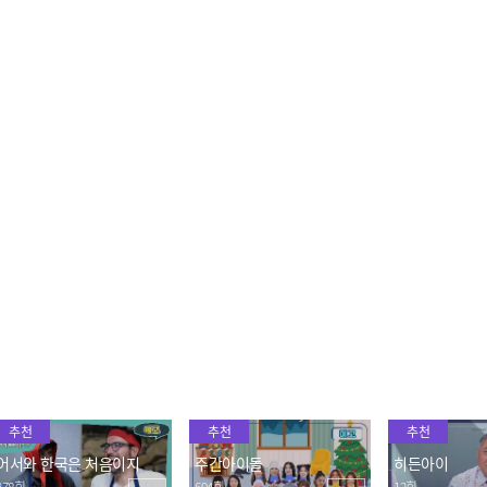
[쇼챔직캠 4K] Lapillus -
WJSN - Last Sequence
[COMEBACK] 
HIT YA! (라필루스 - 힛야!)
(우주소녀 - 라스트 시퀀스)
AM (에스에프나
l Show Champion l EP.4
림)
2022.07.20
2022.07.20
2022.07.20
42
JO JUNG MIN - Don't gra
[COMEBACK] Ahn Yeeu
H1-KEY - RU
b my ankle (조정민 - 발목
n - RATvolution (안예은 -
런)
을 잡지마)
쥐)
2022.07.20
2022.07.20
2022.07.20
추천
추천
추천
어서와 한국은 처음이지
주간아이돌
히든아이
378회
694회
12회