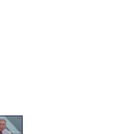
(미미 엔딩 ver.)
SF9 - SCRE
인 - 스크
[2022 쇼챔 상반기 결산 리
포트] CRAVITY - Adrenali
ne (크래비티 - 아드레날린)
(원진 엔딩 ver.)
N (하이키 -
[2022 쇼챔 상반기 결산 리
포트] NMIXX - O.O (엔믹스
- 오오) (지니 엔딩 ver.)