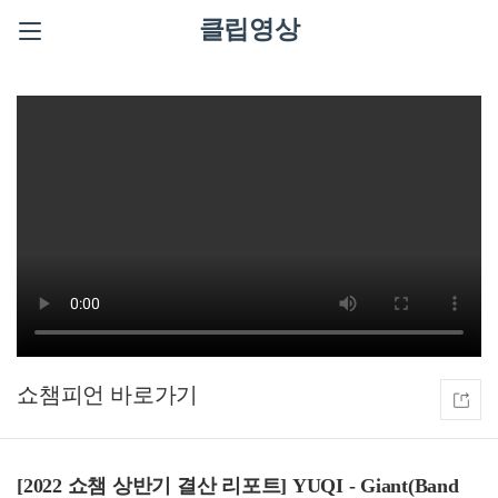
클립영상
쇼챔피언
[2022 쇼챔 상반기 결산 리포트] YUQI - Giant(Band