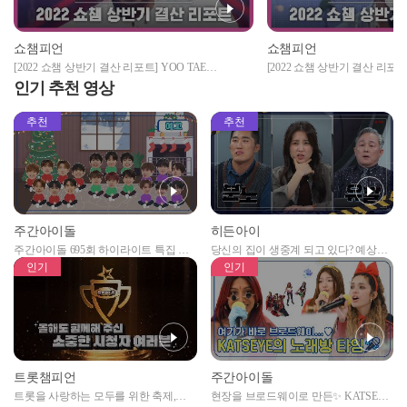
쇼챔피언
쇼챔피언
[2022 쇼챔 상반기 결산 리포트] YOO TAE
[2022 쇼챔 상반기 결산 리포트] 
YANG(SF9) - Don't Call Me(원곡 : SHINee) (유태양
Your Shampoo Scent In The 
인기 추천 영상
(에스에프나인) - 돈콜미)
는 꽃들 속에서 네 샴푸향이 
준))
추천
추천
주간아이돌
히든아이
주간아이돌 695회 하이라이트 특집 남
당신의 집이 생중계 되고 있다? 예상치
자아이돌편 예고
못한 곳에서 일어나는 불법촬영 범죄!
인기
인기
트롯챔피언
주간아이돌
트롯을 사랑하는 모두를 위한 축제,
현장을 브로드웨이로 만든✨ KATSEYE