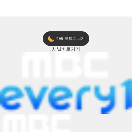
2024 트롯챔피언 어워즈 l <트롯챔피언
의 노래방 타임🎤
> 55회 l 12월 19일 (목) 저녁 8시 MBC
ON 방송 [예고]
다크 모드로 보기
채널
바로가기