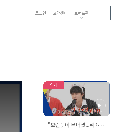
로그인
고객센터
브랜드관
소개
인기
"보란듯이 무너졌...뭐야!"