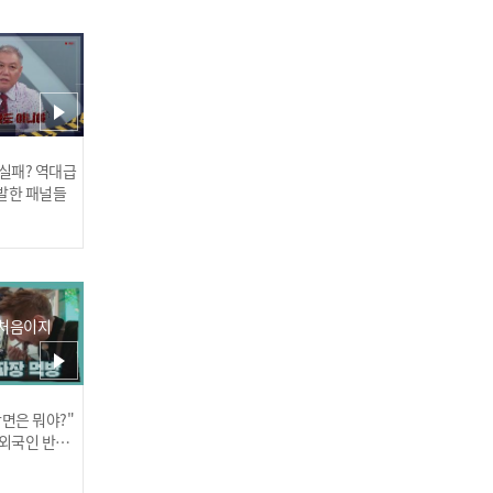
이게 아닌데..? 넘어오는 공
 실패? 역대급
그냥 쳐다보는 덤앤더머🙄
발한 패널들
 처음이지
한 티셔츠 안에 두 명👀 여
기저기서 폭주하는 불만ㅋ
장면은 뭐야?"
러스] 외부감사인 선임 공고
 외국인 반응
ㅋ