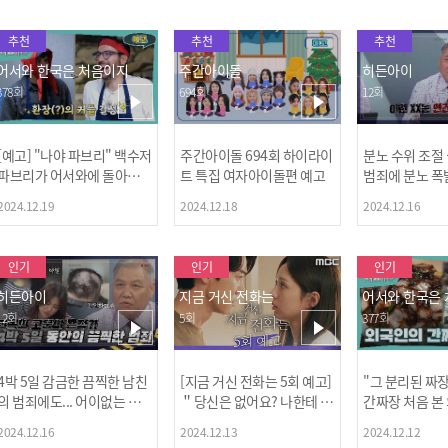
추천
추천
추천
어서와 한국은 처음이지
주간아이돌
히든아이
378회
694회
12회
[예고] "나야 파브리" 백수저
주간아이돌 694회 하이라이
분노 수위 조절
파브리가 어서와에 돌아왔
트 특집 여자아이돌편 예고
범죄에 분노 폭
다! 파브리&레오의 환장(?)
2024.12.19
2024.12.18
2024.12.16
케미 식재료투어!
인기
인기
인기
히든아이
지금 거신 전화는
어서와 한국은
12회
5회
377회
4박 5일 감금한 끔찍한 남친
[지금 거신 전화는 5회 예고]
"그 분리된 짜
[MBC플
의 범죄에도... 어이없는 처
＂당신은 없어요? 나한테 감
간짜장 처음 본
벌에 걱정과 분노를 느낀 출
추고 있는 거＂
ㅋㅋㅋㅋ
2024.12.16
2024.12.13
2024.12.12
연자들🔥🔥🔥