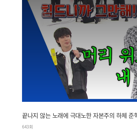
아이돌챔프
셀럽챔프
끝나지 않는 노래에 극대노한 자본주의 하체 준혁
643회