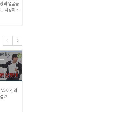
영광의 얼굴들
🚨콧바람 황사 주의🚨 현장
인터뷰 지옥에 갇힌 히밥?!
치는 엑깅이들
초토화된 XG의 코코아 가
주간아 최초 강한 상대를
?!
루 옮기기ㅋㅋ
만났다...😱
2023.12.27
2023.12.27
마지막 역전승?!인 줄 알았
는데 그냥 점프한 사람된 와
이엇💨
진 VS 이션의
그거 어떻게 하는건데..? 이
"사랑 시켜줄게! 말만해!!"
결🎨
션의 아바타 성대모사👽
어딘가 무서운 성민의 반전
플러팅👀
2023.12.13
2023.12.13
너무 높은 건준산🏔 온앤비
티에게 좌절감 준 키 차이
이슈💦