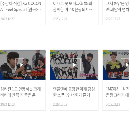
[주간아 직캠] XG COCON
이대로 못 보내...💦 XG와
그저 해맑은 
A - Feel Special (원곡:TW
함께한 미주&은광의 마지
🤣 쾌남력 넘
ICE) (엑스지 코코나 - 필 스
막 주간아 소감😭
의 게임 결과는
2023.12.27
2023.12.27
2023.12.27
페셜 (원곡:트와이스)) l E
P.644
심리전 1도 안통하는 크래
랜플댄에 등장한 아재 감성
"MZ야?!" 원
비티에 잔뜩 기 죽은 온앤
한 스푼..🥄 너희가 즐거우
은광 그리기 대
오프ㅋㅋ
면 됐다...🙄
2023.12.13
2023.12.13
2023.12.13