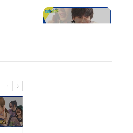
돌 노래 말하기 게임💣
"나 이대 나온 여자야~!" 이
션 다운 명대사 연기ㅋㅋ
원어소년vs온앤비티 "동
물"이 들어가는 속담 연달
아 말하기