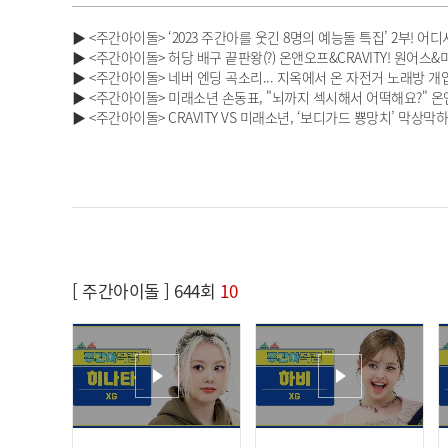
▶ <주간아이돌> ‘2023 주간아를 웃긴 8명의 예능돌 특집’ 2부! 어디서
▶ <주간아이돌> 허당 배구 끝판왕(?) 온앤오프&CRAVITY! 원어스
▶ <주간아이돌> 네버 엔딩 곡소리... 지옥에서 온 자전거 노래방 
▶ <주간아이돌> 미래소년 손동표, "뇌까지 섹시해서 어떡해요?" 온앤
▶ <주간아이돌> CRAVITY VS 미래소년, ‘보디가드 뿅망치’ 막상막
[ 주간아이돌 ] 644회
10