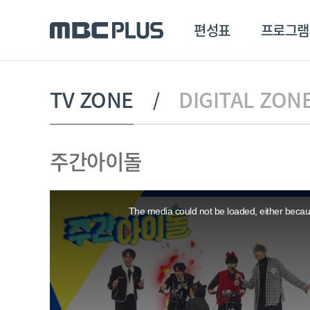
편성표
프로그램
편성표
프로그램
클립
TV ZONE
DIGITAL ZON
MBC 에브리원
방영프로그램
전체
주간아이돌
MBC 스포츠+
종영프로그램
MBC 드라마넷
This
MBC 온
is
a
The media could not be loaded, either becaus
modal
MBC 엠
window.
MBC 디지털
에브리원
ALL THE K-POP