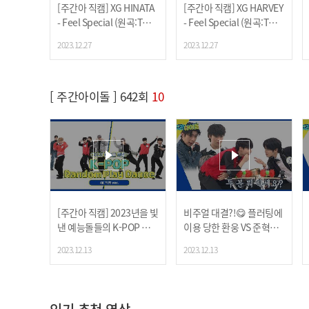
[주간아 직캠] XG HINATA
[주간아 직캠] XG HARVEY
- Feel Special (원곡:TWIC
- Feel Special (원곡:TWIC
E) (엑스지 히나타 - 필 스페
E) (엑스지 하비 - 필 스페셜
2023.12.27
2023.12.27
셜 (원곡:트와이스)) l EP.6
(원곡:트와이스)) l EP.644
44
[ 주간아이돌 ] 642회
10
[주간아 직캠] 2023년을 빛
비주얼 대결?!😋 플러팅에
낸 예능돌들의 K-POP 랜덤
이용 당한 환웅 VS 준혁의
플레이 댄스 (4K 직캠 Ver.)
뿅망치 게임!
2023.12.13
2023.12.13
l #손오공 #특 #Baddie 등
l EP.642