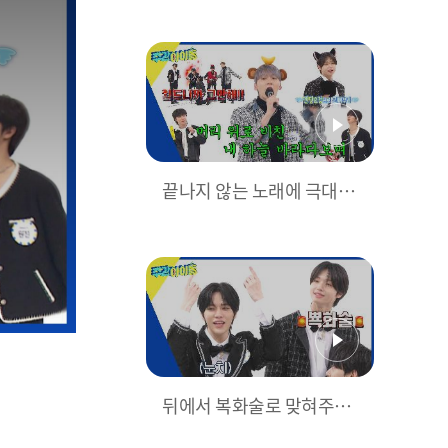
음정 다 틀리는 스껄엉아🚨
🚨🚨
끝나지 않는 노래에 극대노
한 자본주의 하체 준혁🤬
뒤에서 복화술로 맞혀주는
ㅋㅋ 권모술수가 가득한 여