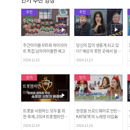
인기 추천 영상
추천
추천
주간아이돌
히든아이
695회
13회
주간아이돌 695회 하이라이
당신의 집이 생중계 되고 있
트 특집 남자아이돌편 예고
다? 예상치 못한 곳에서 일어
나는 불법촬영 범죄!
2024.12.25
2024.12.23
인기
인기
트롯챔피언
주간아이돌
55회
694회
트롯을 사랑하는 모두를 위
현장을 브로드웨이로 만든✨
한 축제, 2024 트롯챔피언
KATSEYE의 노래방 타임🎤
어워즈 l <트롯챔피언> 55회
2024.12.19
2024.12.18
l 12월 19일 (목) 저녁 8시 M