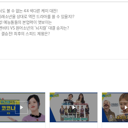
도 볼 수 없는 4:4 색다른 케미 대전!
&미래소년을 상대로 역전 드라마를 쓸 수 있을지!?
개업! 예능돌들의 본업력이 엿보이는
비티 VS 원어소년의 ‘뇌지컬’ 대결 승자는?
하 결승전! 최후의 스피드 제왕은?