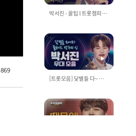
박서진 - 꿀팁 l 트롯챔피언
l EP.52
869
[트롯모음] 닻별들 다~ 모여
라! 꿀보이스🍯 장구의 신
♥️ 박서진 무대 모음! l 박서
진 l #트롯챔피언 l #트롯86
9