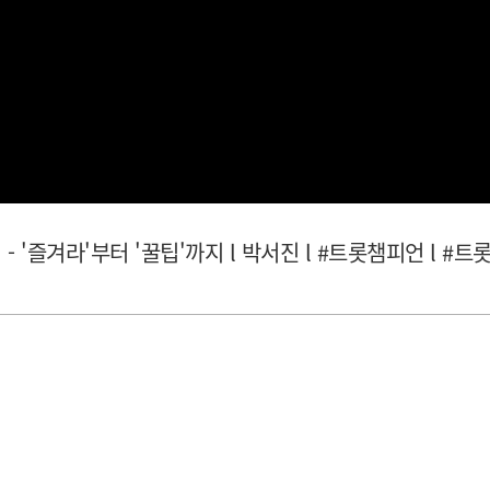
 '즐겨라'‍부터 '꿀팁'까지 l 박서진 l #트롯챔피언 l #트롯