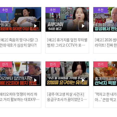
추천
추천
추천
[예고] 죽음의 땅 다나킬! 그
[예고] 휴가지를 덮친 무차별
[예고] 2026
런데 대호가 심상치 않다?!
범죄! 그리고 CCTV가 포착
라이트! 진짜 
한 충격적 골프장 납치 사건!
한 특강이 펼쳐
인기
인기
인기
[MBC플
에티오피아 멋쟁이 머리 하
[광주 여고생 피살 사건④]
'먹자고 한 내가
고 거리 활보하는 대호X무진
응급구조사가 꿈이었던 17
아...' 큰맘 먹
l #위대한가이드3 l #MBCev
살 이채원, 살인마 장윤기가
낙지 먹방! l 
ery1 l EP.6
앗아간 꿈 l #히든아이 l #MB
처음이지 l #MBC
[공지] 2
Cevery1 l EP.93
P.435