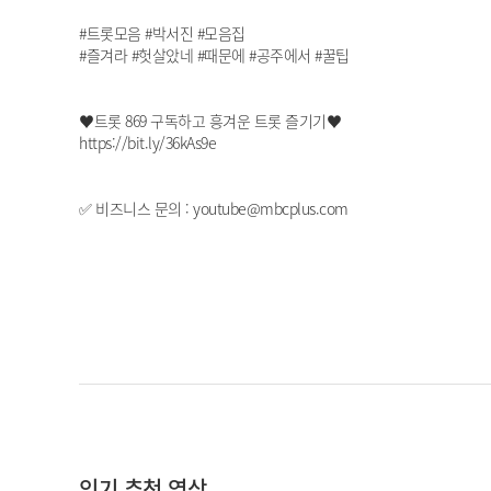
#트롯모음 #박서진 #모음집
#즐겨라 #헛살았네 #때문에 #공주에서 #꿀팁
♥트롯 869 구독하고 흥겨운 트롯 즐기기♥
https://bit.ly/36kAs9e
✅ 비즈니스 문의 : youtube@mbcplus.com
인기 추천 영상