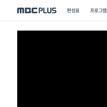
편성표
프로그램
편성표
프로그램
클립
MBC 에브리원
방영프로그램
전체
MBC 스포츠+
종영프로그램
MBC 드라마넷
MBC 온
MBC 엠
MBC 디지털
에브리원
ALL THE K-POP