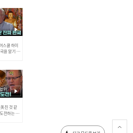
[트롯모음] 박서진 2024 조
회수 TOP5 메들리♬ - '즐
겨라'‍부터 '꿀팁'까지 l 박서
진 l #트롯챔피언 l #트롯86
9
 썸머스쿨 하이
한국을 알기 위
진다
당신 때문에~ 때문에~ 내가
지금껏 살았습니다❤ 박서
진의 ＜때문에＞ l #트롯챔
피언 l #shorts
러스] 외부감사인 선임 공고
 美친 것 같
고 도전하는 산
#어서와한국은
every1 l E
025년 재무제표
달콤한 인생 꿀팁! 기쁜 날