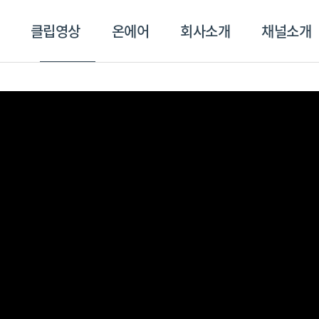
클립영상
온에어
회사소개
채널소개
영상
온에어
회사소개
채널
스포츠플러스
트롯869