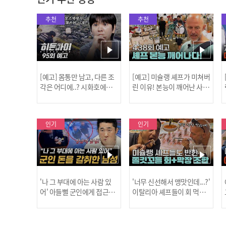
추천
추천
[예고] 몸통만 남고, 다른 조
[예고] 미슐랭 셰프가 미쳐버
각은 어디에..? 시화호에서
린 이유! 본능이 깨어난 사건
드러난 충격적인 토막 살인
은?
사건!
인기
인기
'나 그 부대에 아는 사람 있
'너무 신선해서 맹맛인데...?'
어' 아들뻘 군인에게 접근한
이탈리아 셰프들이 회 먹다
남성 l #히든아이 l #MBCev
막장에 빠진 이유 l #어서와
ery1 l EP.94
한국은처음이지 l #MBCeve
ry1 l EP.437