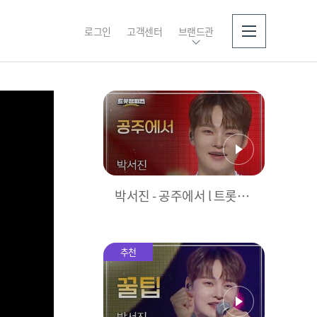
로그인
고객센터
브랜드관
소개
박서진 - 공주에서 l 트롯챔
피언 l EP.53
추천