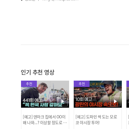
인기 추천 영상
추천
추천
[예고] 덴마크 집에서 OO이
[예고] 도파민 싹 도는 모로
왜 나와...? 이상할 정도로 한
코 야시장 투어!
국을 사랑하는 우리 형을 제