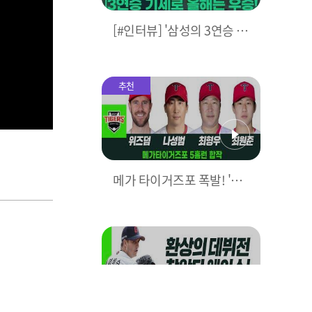
[#인터뷰] '삼성의 3연승 비
결은?' 박진만 감독이 직접
밝힌다! I #베이스볼투나잇
2025.03.25
추천
메가 타이거즈포 폭발! 'KIA
5홈런으로 대폭격' I #베이
스볼투나잇 2025.03.25