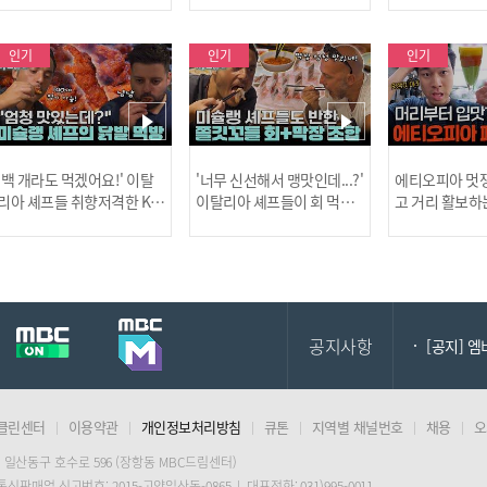
사건!
인기
인기
인기
[MBC플
'백 개라도 먹겠어요!' 이탈
'너무 신선해서 맹맛인데...?'
에티오피아 멋쟁
리아 셰프들 취향저격한 K-
이탈리아 셰프들이 회 먹다
고 거리 활보하
발! l #어서와한국은처음
막장에 빠진 이유 l #어서와
l #위대한가이드3
이지 l #MBCevery1 l EP.43
한국은처음이지 l #MBCeve
ery1 l EP.6
[공지] 2
7
ry1 l EP.437
공지사항
[공지] 
클린센터
이용약관
개인정보처리방침
큐톤
지역별 채널번호
채용
오
[MBC플
 일산동구 호수로 596 (장항동 MBC드림센터)
 통신판매업 신고번호: 2015-고양일산동-0865 | 대표전화: 031)995-0011