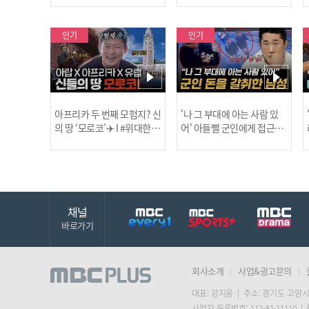
보합니다!
인기
인기
아프리카 두 번째 모험지? 신
'나 그 부대에 아는 사람 있
의 땅 ‘모로코’✈️ l #위대한가
어' 아들뻘 군인에게 접근한
남성 l #히든아이 l #MBCev
닭
이드3 l #MBCevery1 l EP.9
ery1 l EP.94
채널
바로가기
회사소개
사업&광고문의
대표: 강지웅 | 주소: 경기도 고양시
사업자 등록번호: 117-81-11110 |