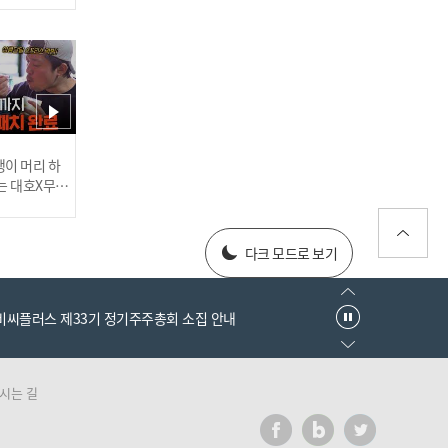
'삼성, 사자의 포효!' 4홈런
12안타 14득점 폭발! 3연승
행진 I #베이스볼투나잇 20
25.03.25
러스] 외부감사인 선임 공고
이 머리 하
는 대호X무진
 l #MBCev
[#인터뷰] 이호준 감독의 자
025년 재무제표
신감! '투수진 기대된다' N
다크 모드로 보기
C 미래 청신호? I #베이스볼
투나잇 2025.03.26
엠비씨플러스 제33기 정기주주총회 소집 안내
시는 길
러스] 외부감사인 선임 공고
이게 신인이라고? 고졸 데