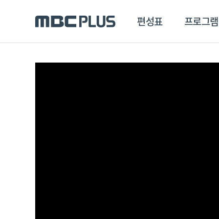
편성표
프로그램
편성표
프로그램
클립
MBC 에브리원
방영프로그램
전체
MBC 스포츠+
종영프로그램
MBC 드라마넷
MBC 온
MBC 엠
MBC 디지털
에브리원
ALL THE K-POP