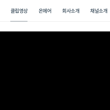
클립영상
온에어
회사소개
채널소개
영상
온에어
회사소개
채널
스포츠플러스
트롯869