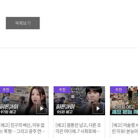
목록보기
추천
추천
추천
[예고] 친구의 배신, 이유 없
[예고] 몸통만 남고, 다른 조
[예고] 미슐랭
는 폭행… 그리고 광주 연속
각은 어디에..? 시화호에서
린 이유! 본능
살인 사건의 진실!
드러난 충격적인 토막 살인
은?