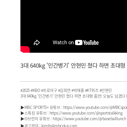
아이돌챔프
셀럽챔프
3대 640kg '인간병기' 안현민 쳤다 하면 초대형 
#2025 #KBO #프로야구 #김희연 #박재홍 #KT위즈 #안현민
3대 640kg '인간병기' 안현민 쳤다 하면 초대형 홈런! 오늘도 넘겼다 I 
▶MBC SPORTS+ 유튜브 : https://www.youtube.com/@MBCspor
▶스톡킹 유튜브 : https://www.youtube.com/@sportstalkking
▶⚾브런치 유튜브 : https://www.youtube.com/@baseballlunch
▶광고문의 : kimjh@mbcplus.com