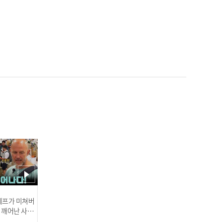
'롯데 에이스 탄생?!' 데이
비슨, 7이닝 1실점 데뷔전
완벽 적응 I #베이스볼투나
잇 2025.03.25
한화 류현진 '이것이 MLB
클래스' 생일 자축 쾌투! 6
이닝 5K 무실점 완벽 호투 I
#베이스볼투나잇 2025.03.
인기
25
 셰프가 미쳐버
이 깨어난 사건