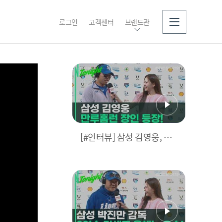
로그인
고객센터
브랜드관
소개
[#인터뷰] 삼성 김영웅, 찐
영웅이었다! 통산 두 번째
만루홈런 폭발 I #베이스볼
투나잇 2025.03.25