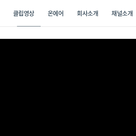
클립영상
온에어
회사소개
채널소개
영상
온에어
회사소개
채널
스포츠플러스
트롯869