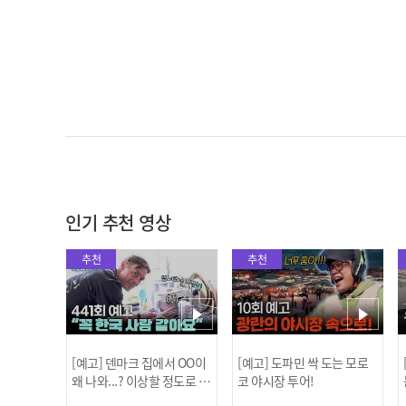
인기 추천 영상
추천
추천
[예고] 덴마크 집에서 OO이
[예고] 도파민 싹 도는 모로
왜 나와...? 이상할 정도로 한
코 야시장 투어!
국을 사랑하는 우리 형을 제