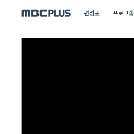
편성표
프로그램
편성표
프로그램
클립
MBC 에브리원
방영프로그램
전체
MBC 스포츠+
종영프로그램
MBC 드라마넷
MBC 온
MBC 엠
MBC 디지털
에브리원
ALL THE K-POP