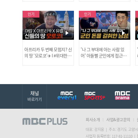
보합니다!
인기
인기
아프리카 두 번째 모험지? 신
'나 그 부대에 아는 사람 있
의 땅 ‘모로코’✈️ l #위대한가
어' 아들뻘 군인에게 접근한
남성 l #히든아이 l #MBCev
닭
이드3 l #MBCevery1 l EP.9
ery1 l EP.94
채널
바로가기
회사소개
사업&광고문의
대표: 강지웅 | 주소: 경기도 고양시
사업자 등록번호: 117-81-11110 |