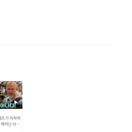
[마약왕 박왕열⑤] 유명 기
업 손녀도 엮인 대규모 마약
스캔들! 마약 공급 총책이
박왕열? l #히든아이 l #MB
Cevery1 l EP.83
[마약왕 박왕열⑥] 국내로
송환 됐지만 다시 필리핀
행? 박왕열이 국내에서 복
역할 수 있는 방법은? l #히
든아이 l #MBCevery1 l E
P.83
 셰프가 미쳐버
이 깨어난 사건