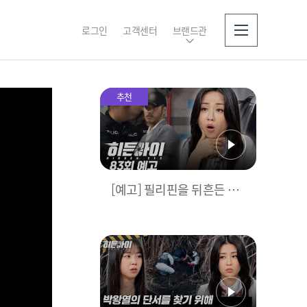
로그인
고객센터
브랜드관
소개
추천
[예고] 필리핀을 뒤흔든 마
약왕, 박왕열! 마침내 드러
난 범죄의 전말