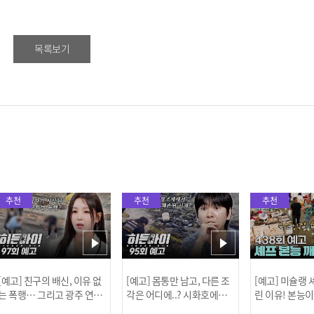
목록보기
추천
추천
추천
[예고] 친구의 배신, 이유 없
[예고] 몸통만 남고, 다른 조
[예고] 미슐랭
는 폭행… 그리고 광주 연속
각은 어디에..? 시화호에서
린 이유! 본능
살인 사건의 진실!
드러난 충격적인 토막 살인
은?