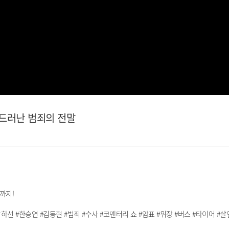
 드러난 범죄의 전말
까지!
 #박하선 #한승연 #김동현 #범죄 #수사 #코멘터리 쇼 #암표 #위장 #버스 #타이어 #살