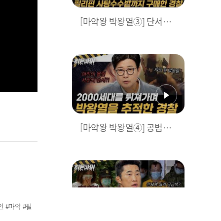
[마약왕 박왕열③] 단서를
찾기 위해 필리핀 사탕수수
밭을 산 경찰? 공범 추적부
터 증거 확보 과정까지! l #
히든아이 l #MBCevery1 l
EP.83
[마약왕 박왕열④] 공범의
자백과 함께 시작된 박왕열
추적! 결정적 도움을 준건
여자친구 SNS?! l #히든아
이 l #MBCevery1 l EP.83
인 #마약 #필