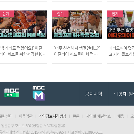
사건!
인기
인기
인기
[MBC플
'백 개라도 먹겠어요!' 이탈
'너무 신선해서 맹맛인데...?'
에티오피아 멋쟁
리아 셰프들 취향저격한 K-
이탈리아 셰프들이 회 먹다
고 거리 활보하
발! l #어서와한국은처음
막장에 빠진 이유 l #어서와
l #위대한가이드3
이지 l #MBCevery1 l EP.43
한국은처음이지 l #MBCeve
ery1 l EP.6
[공지] 2
7
ry1 l EP.437
공지사항
[공지] 
클린센터
이용약관
개인정보처리방침
큐톤
지역별 채널번호
채용
오
[MBC플
 일산동구 호수로 596 (장항동 MBC드림센터)
 통신판매업 신고번호: 2015-고양일산동-0865 | 대표전화: 031)995-0011