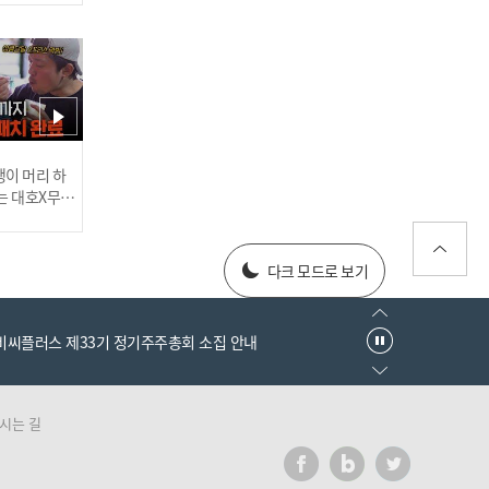
권일용의 범죄 규칙 최초
★동체시력 테스트★(※어
려움 주의) l #히든아이 l #
MBCevery1 l EP.83
러스] 외부감사인 선임 공고
이 머리 하
는 대호X무진
 l #MBCev
20만 원 세븐틴 콘서트 티
025년 재무제표
켓이 500만 원?! 대담한 암
다크 모드로 보기
표 거래 현장 l #히든아이 l
#MBCevery1 l EP.83
엠비씨플러스 제33기 정기주주총회 소집 안내
시는 길
러스] 외부감사인 선임 공고
[마약왕 박왕열①] 마약왕