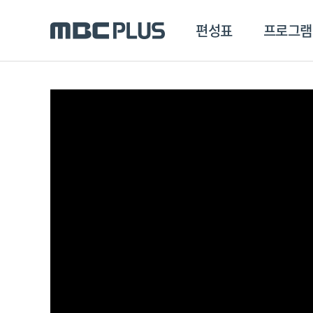
편성표
프로그램
편성표
프로그램
클립
MBC 에브리원
방영프로그램
전체
MBC 스포츠+
종영프로그램
MBC 드라마넷
MBC 온
MBC 엠
MBC 디지털
에브리원
ALL THE K-POP