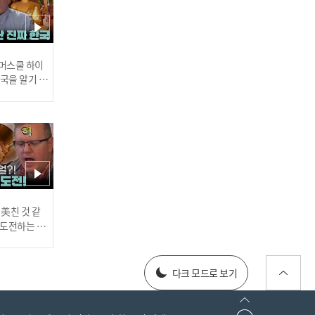
권일용의 범죄 규칙 최초
★동체시력 테스트★(※어
려움 주의) l #히든아이 l #
MBCevery1 l EP.83
 썸머스쿨 하이
한국을 알기 위
진다
20만 원 세븐틴 콘서트 티
켓이 500만 원?! 대담한 암
표 거래 현장 l #히든아이 l
러스] 외부감사인 선임 공고
#MBCevery1 l EP.83
 美친 것 같
고 도전하는 산
#어서와한국은
every1 l E
025년 재무제표
다크 모드로 보기
[마약왕 박왕열①] 마약왕