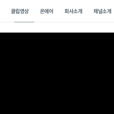
클립영상
온에어
회사소개
채널소개
영상
온에어
회사소개
채널
스포츠플러스
트롯869