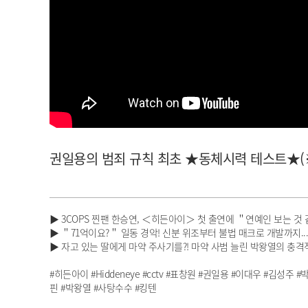
아이돌챔프
셀럽챔프
권일용의 범죄 규칙 최초 ★동체시력 테스트★(※어려움
▶ 3COPS 찐팬 한승연, ＜히든아이＞ 첫 출연에 ＂연예인 보는 것 
▶ ＂71억이요?＂ 일동 경악! 신분 위조부터 불법 매크로 개발까지..
▶ 자고 있는 딸에게 마약 주사기를?! 마약 사범 늘린 박왕열의 충격
#히든아이 #Hiddeneye #cctv #표창원 #권일용 #이대우 #김성주
핀 #박왕열 #사탕수수 #킹텐