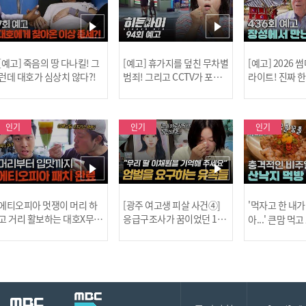
[예고] 죽음의 땅 다나킬! 그
[예고] 휴가지를 덮친 무차별
[예고] 2026
런데 대호가 심상치 않다?!
범죄! 그리고 CCTV가 포착
라이트! 진짜 
한 충격적 골프장 납치 사건!
한 특강이 펼쳐
인기
인기
인기
[MBC플
에티오피아 멋쟁이 머리 하
[광주 여고생 피살 사건④]
'먹자고 한 내가
고 거리 활보하는 대호X무진
응급구조사가 꿈이었던 17
아...' 큰맘 먹
l #위대한가이드3 l #MBCev
살 이채원, 살인마 장윤기가
낙지 먹방! l 
ery1 l EP.6
앗아간 꿈 l #히든아이 l #MB
처음이지 l #MBC
[공지] 2
Cevery1 l EP.93
P.435