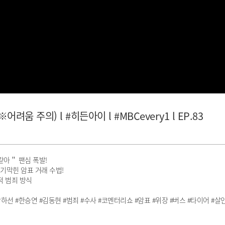
 주의) l #히든아이 l #MBCevery1 l EP.83
같아＂ 팬심 폭발!
.기막힌 암표 거래 수법!
적 범죄 방식
 #박하선 #한승연 #김동현 #범죄 #수사 #코멘터리쇼 #암표 #위장 #버스 #타이어 #살