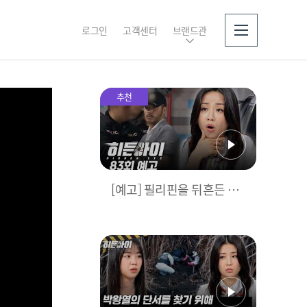
로그인
고객센터
브랜드관
소개
추천
[예고] 필리핀을 뒤흔든 마
약왕, 박왕열! 마침내 드러
난 범죄의 전말