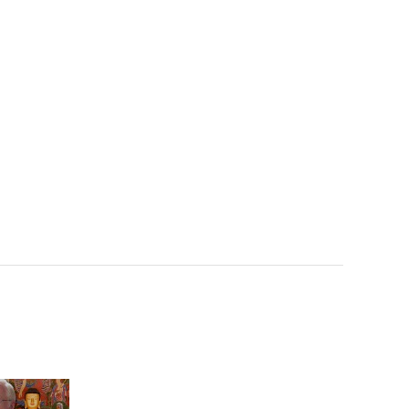
[마약왕 박왕열⑤] 유명 기
업 손녀도 엮인 대규모 마약
스캔들! 마약 공급 총책이
박왕열? l #히든아이 l #MB
Cevery1 l EP.83
[마약왕 박왕열⑥] 국내로
송환 됐지만 다시 필리핀
행? 박왕열이 국내에서 복
역할 수 있는 방법은? l #히
든아이 l #MBCevery1 l E
P.83