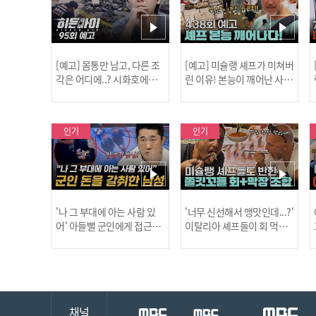
[예고] 몸통만 남고, 다른 조
[예고] 미슐랭 셰프가 미쳐버
각은 어디에..? 시화호에서
린 이유! 본능이 깨어난 사건
드러난 충격적인 토막 살인
은?
사건!
인기
인기
'나 그 부대에 아는 사람 있
'너무 신선해서 맹맛인데...?'
어' 아들뻘 군인에게 접근한
이탈리아 셰프들이 회 먹다
남성 l #히든아이 l #MBCev
막장에 빠진 이유 l #어서와
ery1 l EP.94
한국은처음이지 l #MBCeve
ry1 l EP.437
채널