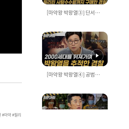
[마약왕 박왕열③] 단서를
찾기 위해 필리핀 사탕수수
밭을 산 경찰? 공범 추적부
터 증거 확보 과정까지! l #
히든아이 l #MBCevery1 l
EP.83
[마약왕 박왕열④] 공범의
자백과 함께 시작된 박왕열
추적! 결정적 도움을 준건
여자친구 SNS?! l #히든아
이 l #MBCevery1 l EP.83
인 #마약 #필리