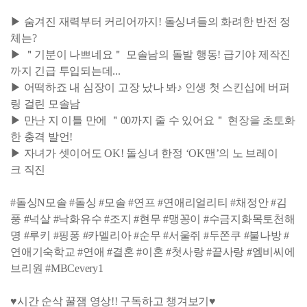
▶ 숨겨진 재력부터 커리어까지! 돌싱녀들의 화려한 반전 정
체는?
▶ ＂기분이 나쁘네요＂ 모솔남의 돌발 행동! 급기야 제작진
까지 긴급 투입되는데...
▶ 어떡하죠 내 심장이 고장 났나 봐♪ 인생 첫 스킨십에 버퍼
링 걸린 모솔남
▶ 만난 지 이틀 만에 ＂00까지 줄 수 있어요＂ 현장을 초토화
한 충격 발언!
▶ 자녀가 셋이어도 OK! 돌싱녀 한정 ‘OK맨’의 노 브레이
크 직진
#돌싱N모솔 #돌싱 #모솔 #연프 #연애리얼리티 #채정안 #김
풍 #넉살 #낙화유수 #조지 #현무 #맹꽁이 #수금지화목토천해
명 #루키 #핑퐁 #카멜리아 #순무 #서울쥐 #두쫀쿠 #불나방 #
연애기숙학교 #연애 #결혼 #이혼 #첫사랑 #끝사랑 #엠비씨에
브리원 #MBCevery1
♥시간 순삭 꿀잼 영상!! 구독하고 챙겨보기♥