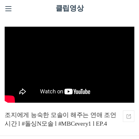
클립영상
조지에게 능숙한 모솔이 해주는 연애 조언
시간 l #돌싱N모솔 l #MBCevery1 l EP.4