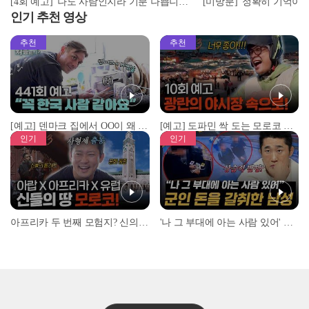
[4회 예고] '나도 사람인지라 기분 나쁩니다!' 조지의 흑화 이유는? | 돌싱N모솔 | 5월 5일 (화) 밤 10시 MBC every1
인기 추천 영상
추천
추천
[예고] 덴마크 집에서 OO이 왜 나와...? 이상할 정도로 한국을 사랑하는 우리 형을 제보합니다!
[예고] 도파민 싹 도는 모로코 야시장 투어!
인기
인기
아프리카 두 번째 모험지? 신의 땅 ‘모로코’✈️ l #위대한가이드3 l #MBCevery1 l EP.9
'나 그 부대에 아는 사람 있어' 아들뻘 군인에게 접근한 남성 l #히든아이 l #MBCevery1 l EP.94