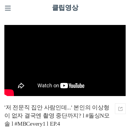
클립영상
'저 전문직 집안 사람인데...' 본인의 이상형
이 없자 결국엔 촬영 중단까지? l #돌싱N모
솔 l #MBCevery1 l EP.4