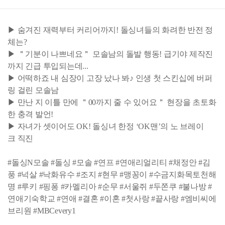
▶ 숨겨진 재력부터 커리어까지! 돌싱녀들의 화려한 반전 정
체는?
▶ ＂기분이 나쁘네요＂ 모솔남의 돌발 행동! 급기야 제작진
까지 긴급 투입되는데...
▶ 어떡하죠 내 심장이 고장 났나 봐♪ 인생 첫 스킨십에 버퍼
링 걸린 모솔남
▶ 만난 지 이틀 만에 ＂00까지 줄 수 있어요＂ 현장을 초토화
한 충격 발언!
▶ 자녀가 셋이어도 OK! 돌싱녀 한정 ‘OK맨’의 노 브레이
크 직진
#돌싱N모솔 #돌싱 #모솔 #연프 #연애리얼리티 #채정안 #김
풍 #넉살 #낙화유수 #조지 #현무 #맹꽁이 #수금지화목토천해
명 #루키 #핑퐁 #카멜리아 #순무 #서울쥐 #두쫀쿠 #불나방 #
연애기숙학교 #연애 #결혼 #이혼 #첫사랑 #끝사랑 #엠비씨에
브리원 #MBCevery1