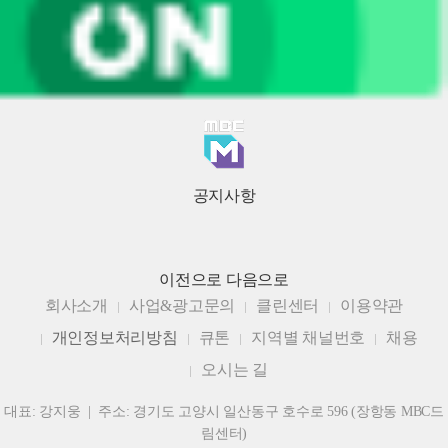
공지사항
이전으로
다음으로
회사소개
사업&광고문의
클린센터
이용약관
개인정보처리방침
큐톤
지역별 채널번호
채용
오시는 길
대표: 강지웅 | 주소: 경기도 고양시 일산동구 호수로 596 (장항동 MBC드
림센터)