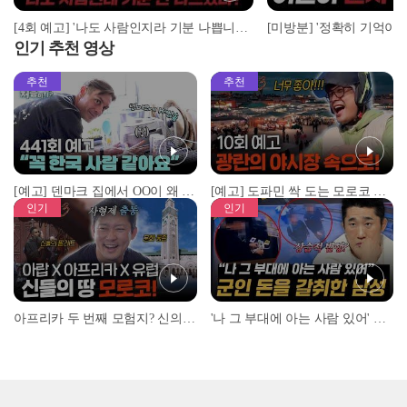
[4회 예고] '나도 사람인지라 기분 나쁩니다!' 조지의 흑화 이유는? | 돌싱N모솔 | 5월 5일 (화) 밤 10시 MBC every1
인기 추천 영상
추천
추천
[예고] 덴마크 집에서 OO이 왜 나와...? 이상할 정도로 한국을 사랑하는 우리 형을 제보합니다!
[예고] 도파민 싹 도는 모로코 야시장 투어!
인기
인기
아프리카 두 번째 모험지? 신의 땅 ‘모로코’✈️ l #위대한가이드3 l #MBCevery1 l EP.9
'나 그 부대에 아는 사람 있어' 아들뻘 군인에게 접근한 남성 l #히든아이 l #MBCevery1 l EP.94