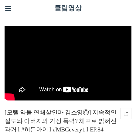
클립영상
[모텔 약물 연쇄살인마 김소영⑥] 지속적인
절도와 아버지의 가정 폭력? 체포로 밝혀진
과거 l #히든아이 l #MBCevery1 l EP.84