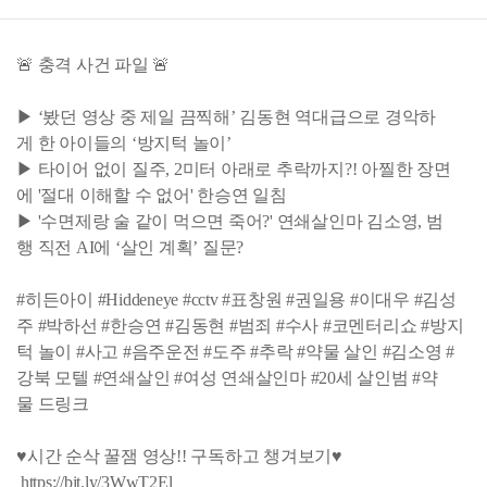
🚨 충격 사건 파일 🚨
▶ ‘봤던 영상 중 제일 끔찍해’ 김동현 역대급으로 경악하
게 한 아이들의 ‘방지턱 놀이’
▶ 타이어 없이 질주, 2미터 아래로 추락까지?! 아찔한 장면
에 '절대 이해할 수 없어' 한승연 일침
▶ '수면제랑 술 같이 먹으면 죽어?' 연쇄살인마 김소영, 범
행 직전 AI에 ‘살인 계획’ 질문?
#히든아이 #Hiddeneye #cctv #표창원 #권일용 #이대우 #김성
주 #박하선 #한승연 #김동현 #범죄 #수사 #코멘터리쇼 #방지
턱 놀이 #사고 #음주운전 #도주 #추락 #약물 살인 #김소영 #
강북 모텔 #연쇄살인 #여성 연쇄살인마 #20세 살인범 #약
물 드링크
♥시간 순삭 꿀잼 영상!! 구독하고 챙겨보기♥
https://bit.ly/3WwT2El