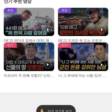
인기 추천 영상
추천
추천
[예고] 덴마크 집에서 OO이 왜 나와...? 이상할 정도로 한국을 사랑하는 우리 형을 제보합니다!
[예고] 도파민 싹 도는 모로코 야시장 투어!
인기
인기
아프리카 두 번째 모험지? 신의 땅 ‘모로코’✈️ l #위대한가이드3 l #MBCevery1 l EP.9
'나 그 부대에 아는 사람 있어' 아들뻘 군인에게 접근한 남성 l #히든아이 l #MBCevery1 l EP.94
다크 모드로 보기