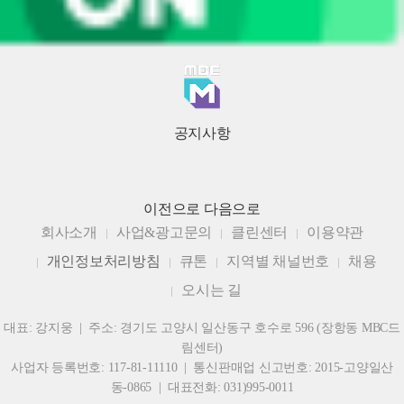
공지사항
이전으로
다음으로
회사소개
사업&광고문의
클린센터
이용약관
개인정보처리방침
큐톤
지역별 채널번호
채용
오시는 길
대표: 강지웅 | 주소: 경기도 고양시 일산동구 호수로 596 (장항동 MBC드
림센터)
사업자 등록번호: 117-81-11110 | 통신판매업 신고번호: 2015-고양일산
동-0865 | 대표전화: 031)995-0011