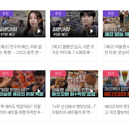
추천
추천
추천
[예고] 친구의 배신, 이유 없
[예고] 몸통만 남고, 다른 조
[예고] 미슐랭
는 폭행… 그리고 광주 연속
각은 어디에..? 시화호에서
린 이유! 본능
살인 사건의 진실!
드러난 충격적인 토막 살인
은?
사건!
인기
인기
인기
[MBC플
'백 개라도 먹겠어요!' 이탈
'너무 신선해서 맹맛인데...?'
에티오피아 멋쟁
리아 셰프들 취향저격한 K-
이탈리아 셰프들이 회 먹다
고 거리 활보하
발! l #어서와한국은처음
막장에 빠진 이유 l #어서와
l #위대한가이드3
이지 l #MBCevery1 l EP.43
한국은처음이지 l #MBCeve
ery1 l EP.6
[공지] 2