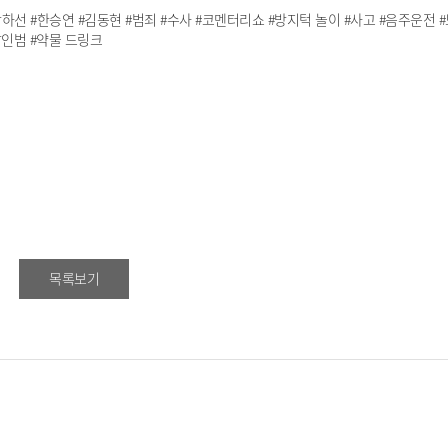
 #박하선 #한승연 #김동현 #범죄 #수사 #코멘터리쇼 #방지턱 놀이 #사고 #음주운전 #
살인범 #약물 드링크
목록보기