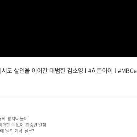
 살인을 이어간 대범한 김소영 l #히든아이 l #MBCever
의 ‘방지턱 놀이’
이해할 수 없어' 한승연 일침
에 ‘살인 계획’ 질문?