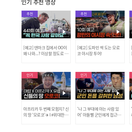
인기 추천 영상
추천
추천
[예고] 덴마크 집에서 OO이
[예고] 도파민 싹 도는 모로
왜 나와...? 이상할 정도로 한
코 야시장 투어!
국을 사랑하는 우리 형을 제
보합니다!
인기
인기
아프리카 두 번째 모험지? 신
'나 그 부대에 아는 사람 있
의 땅 ‘모로코’✈️ l #위대한가
어' 아들뻘 군인에게 접근한
남성 l #히든아이 l #MBCev
닭
이드3 l #MBCevery1 l EP.9
ery1 l EP.94