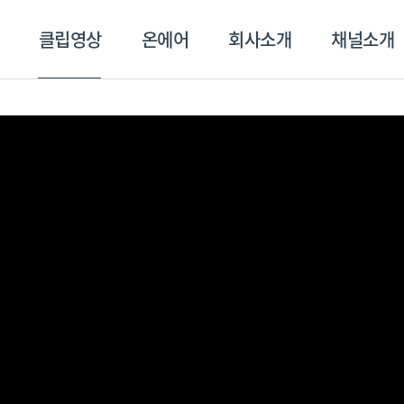
클립영상
온에어
회사소개
채널소개
영상
온에어
회사소개
채널
스포츠플러스
트롯869