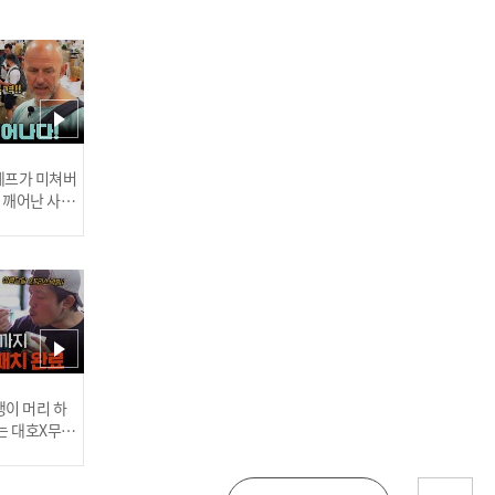
★퀴즈★ 옆집 와이파이 사
용하면 불법일까? l #히든
아이 l #MBCevery1 l EP.8
4
 셰프가 미쳐버
이 깨어난 사건
[모텔 약물 연쇄살인마 김
소영①] 모텔에서 범행 후,
김소영이 피해 남성에게 보
낸 장문의 메세지 l #히든아
이 l #MBCevery1 l EP.84
러스] 외부감사인 선임 공고
이 머리 하
는 대호X무진
 l #MBCev
도로 한복판 ‘방지턱 놀
025년 재무제표