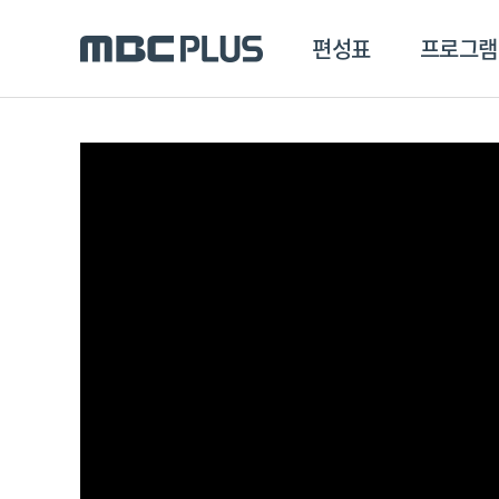
편성표
프로그램
편성표
프로그램
클립
MBC 에브리원
방영프로그램
전체
MBC 스포츠+
종영프로그램
MBC 드라마넷
MBC 온
MBC 엠
MBC 디지털
에브리원
ALL THE K-POP