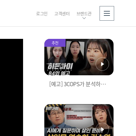
로그인
고객센터
브랜드관
소개
추천
[예고] 3COPS가 분석하는
강북 모텔 연쇄살인마 김소
영, 그 실체는?