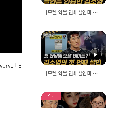
[모텔 약물 연쇄살인마 김
소영③] 살인을 미리 연습
했다? 살인을 위해 희생된
남자들 l #히든아이 l #MBC
every1 l EP.84
y1 l E
[모텔 약물 연쇄살인마 김
소영④] 경찰 조사 중에서
도 살인을 이어간 대범한 김
소영 l #히든아이 l #MBCev
인기
ery1 l EP.84