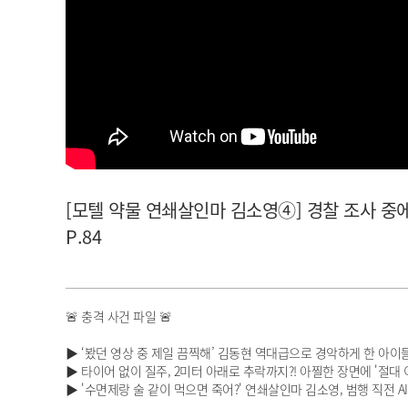
아이돌챔프
셀럽챔프
[모텔 약물 연쇄살인마 김소영④] 경찰 조사 중에서도
P.84
🚨 충격 사건 파일 🚨
▶ ‘봤던 영상 중 제일 끔찍해’ 김동현 역대급으로 경악하게 한 아이들
▶ 타이어 없이 질주, 2미터 아래로 추락까지?! 아찔한 장면에 '절대 
▶ '수면제랑 술 같이 먹으면 죽어?' 연쇄살인마 김소영, 범행 직전 AI