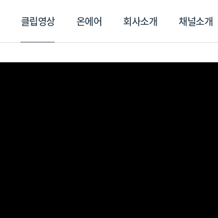
클립영상
온에어
회사소개
채널소개
영상
온에어
회사소개
채널
스포츠플러스
트롯869