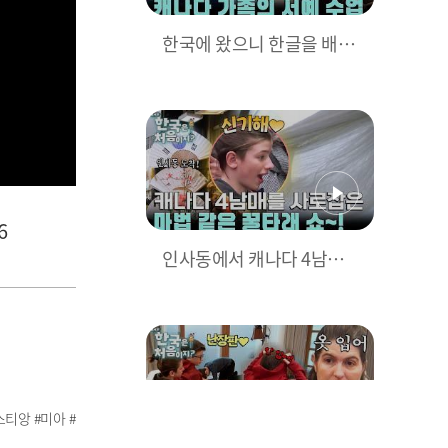
한국에 왔으니 한글을 배워
볼까~? 캐나다 가족의 서예
수업 l #어서와한국은처음
이지 l #MBCevery1 l EP.4
26
6
인사동에서 캐나다 4남매
를 사로잡은 꿀타래 쇼⭐ l #
어서와한국은처음이지 l #
MBCevery1 l EP.426
티앙 #미아 #