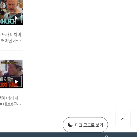
'다함께 강하게' 좋아하는
것들과 더 큰 꿈을 향해서!
서예로 가훈 쓰기♥ l #어서
와한국은처음이지 l #MBC
every1 l EP.426
 셰프가 미쳐버
이 깨어난 사건
'아이들이 꿈꾸는 걸 멈추
게 하고 싶지 않아요' 아이
들이 미래 앞에서도 두렵지
않았던 이유 l #어서와한국
러스] 외부감사인 선임 공고
이 머리 하
은처음이지 l #MBCevery1
는 대호X무진
l EP.426
 l #MBCev
025년 재무제표
다크 모드로 보기
한국인들은 차마 보기 힘든