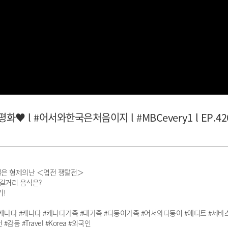
 l #어서와한국은처음이지 l #MBCevery1 l EP.42
현실은 형제의난 ＜엽전 쟁탈전＞
 길거리 음식은?
!
나다 #캐나다 #캐나다가족 #대가족 #다둥이가족 #어서와다둥이 #에디트 #세바스
동 #Travel #Korea #외국인