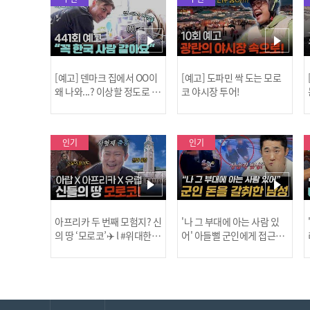
[예고] 덴마크 집에서 OO이
[예고] 도파민 싹 도는 모로
왜 나와...? 이상할 정도로 한
코 야시장 투어!
국을 사랑하는 우리 형을 제
보합니다!
인기
인기
아프리카 두 번째 모험지? 신
'나 그 부대에 아는 사람 있
의 땅 ‘모로코’✈️ l #위대한가
어' 아들뻘 군인에게 접근한
남성 l #히든아이 l #MBCev
닭
이드3 l #MBCevery1 l EP.9
ery1 l EP.94