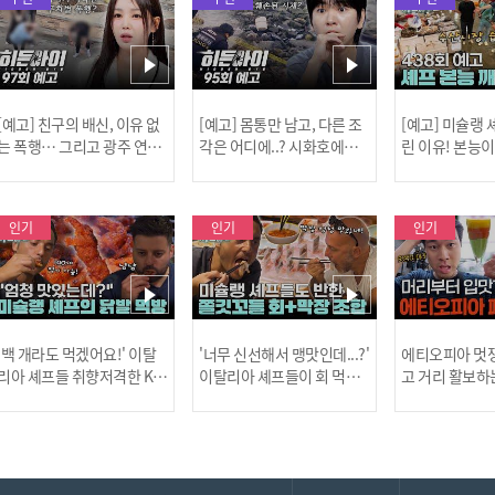
[예고] 친구의 배신, 이유 없
[예고] 몸통만 남고, 다른 조
[예고] 미슐랭
는 폭행… 그리고 광주 연속
각은 어디에..? 시화호에서
린 이유! 본능
살인 사건의 진실!
드러난 충격적인 토막 살인
은?
사건!
인기
인기
인기
[MBC플
'백 개라도 먹겠어요!' 이탈
'너무 신선해서 맹맛인데...?'
에티오피아 멋쟁
리아 셰프들 취향저격한 K-
이탈리아 셰프들이 회 먹다
고 거리 활보하
발! l #어서와한국은처음
막장에 빠진 이유 l #어서와
l #위대한가이드3
이지 l #MBCevery1 l EP.43
한국은처음이지 l #MBCeve
ery1 l EP.6
[공지] 2
7
ry1 l EP.437