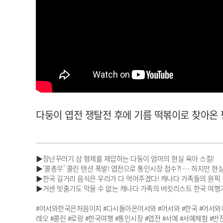
아이돌챔프
셀럽챔프
다둥이 엽전 쟁탈전 후에 기름 떡볶이로 찾아온 평화♥
▶장난꾸러기 삼 형제를 제압하는 다둥이 엄마의 현실 육아 스킬!
▶‘콜총무’ 콜린 텐션 폭발! 엽전으로 통인시장 접수?! … 하지만 
▶한국 길거리 음식은 우리가 다 먹어주겠다! 캐나다 가족들의 원픽
▶거센 빗줄기도 막을 수 없는 캐나다 가족의 버킷리스트 한국 여행기
#어서와한국은처음이지 #다시돌아온어서와 #어서와 #한국 #어서와캐
레오 #콜린 #로랑 #한국여행 #통인시장 #엽전 #서예 #서예체험 #반전 #감