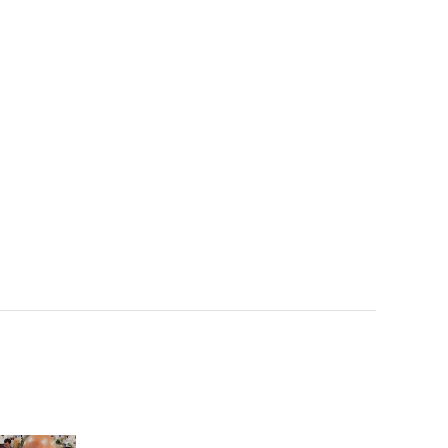
갑자기 옷을 벗는 콜린?! 쉽
지 않은 다둥이 엄마의 삶
🔥 l #어서와한국은처음이
지 l #MBCevery1 l EP.426
좀 처럼 쉽지 않은 붓글씨
도전기! 4남매는 먹물 앞에
서 얌전할 수 있을까? l #어
서와한국은처음이지 l #MB
Cevery1 l EP.426