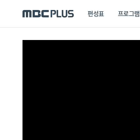
편성표
프로그램
편성표
프로그램
클립
MBC 에브리원
방영프로그램
전체
MBC 스포츠+
종영프로그램
MBC 드라마넷
MBC 온
MBC 엠
MBC 디지털
에브리원
ALL THE K-POP