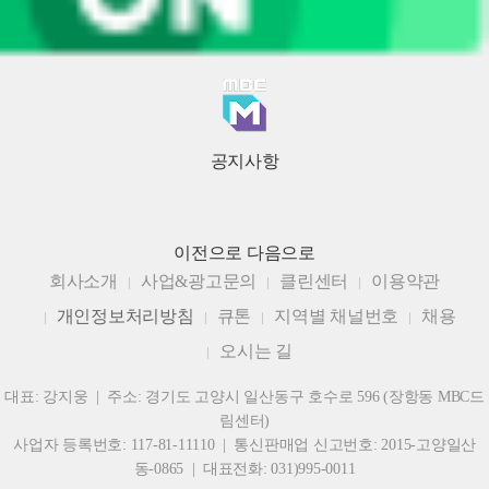
공지사항
이전으로
다음으로
회사소개
사업&광고문의
클린센터
이용약관
개인정보처리방침
큐톤
지역별 채널번호
채용
오시는 길
대표: 강지웅 | 주소: 경기도 고양시 일산동구 호수로 596 (장항동 MBC드
림센터)
사업자 등록번호: 117-81-11110 | 통신판매업 신고번호: 2015-고양일산
동-0865 | 대표전화: 031)995-0011