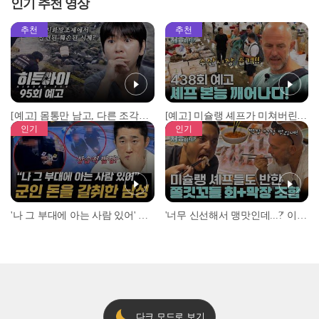
인기 추천 영상
추천
추천
[예고] 몸통만 남고, 다른 조각은 어디에..? 시화호에서 드러난 충격적인 토막 살인사건!
[예고] 미슐랭 셰프가 미쳐버린 이유! 본능이 깨어난 사건은?
인기
인기
'나 그 부대에 아는 사람 있어' 아들뻘 군인에게 접근한 남성 l #히든아이 l #MBCevery1 l EP.94
'너무 신선해서 맹맛인데...?' 이탈리아 셰프들이 회 먹다 막장에 빠진 이유 l #어서와한국은처음이지 l #MBCevery1 l EP.437
다크 모드로 보기