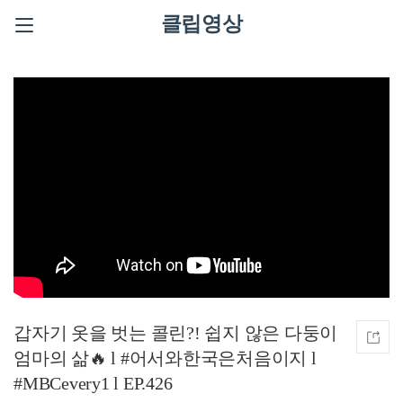
클립영상
갑자기 옷을 벗는 콜린?! 쉽지 않은 다둥이
엄마의 삶🔥 l #어서와한국은처음이지 l
#MBCevery1 l EP.426