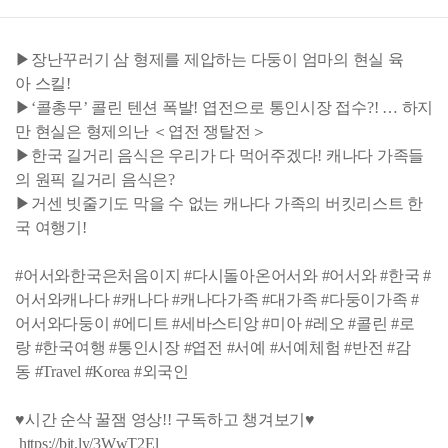
▶장난꾸러기 삼 형제를 제압하는 다둥이 엄마의 현실 육
아 스킬!
▶‘콜총무’ 콜린 텐션 폭발! 엽전으로 통인시장 접수?! … 하지
만 현실은 형제의난 ＜엽전 쟁탈전＞
▶한국 길거리 음식은 우리가 다 먹어주겠다! 캐나다 가족들
의 원픽 길거리 음식은?
▶거센 빗줄기도 막을 수 없는 캐나다 가족의 버킷리스트 한
국 여행기!
#어서와한국은처음이지 #다시돌아온어서와 #어서와 #한국 #
어서와캐나다 #캐나다 #캐나다가족 #대가족 #다둥이가족 #
어서와다둥이 #에디트 #세바스티앙 #미아 #레오 #콜린 #로
랑 #한국여행 #통인시장 #엽전 #서예 #서예체험 #반전 #감
동 #Travel #Korea #외국인
♥시간 순삭 꿀잼 영상!! 구독하고 챙겨보기♥
https://bit.ly/3WwT2El