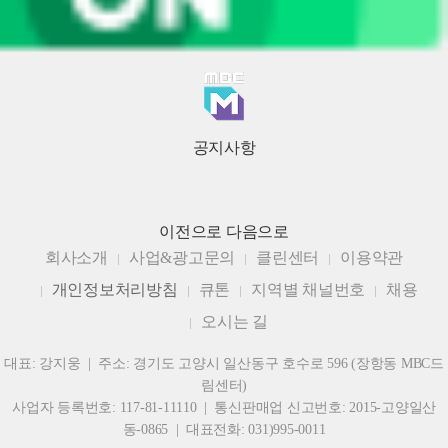
공지사항
이전으로
다음으로
회사소개
사업&광고문의
클린센터
이용약관
개인정보처리방침
큐톤
지역별 채널번호
채용
오시는 길
대표: 강지웅 | 주소: 경기도 고양시 일산동구 호수로 596 (장항동 MBC드
림센터)
사업자 등록번호: 117-81-11110 | 통신판매업 신고번호: 2015-고양일산
동-0865 | 대표전화: 031)995-0011