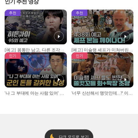
인기 추천 영상
추천
추천
[예고] 몸통만 남고, 다른 조각은 어디에..? 시화호에서 드러난 충격적인 토막 살인사건!
[예고] 미슐랭 셰프가 미쳐버린 이유! 본능이 깨어난 사건은?
인기
인기
'나 그 부대에 아는 사람 있어' 아들뻘 군인에게 접근한 남성 l #히든아이 l #MBCevery1 l EP.94
'너무 신선해서 맹맛인데...?' 이탈리아 셰프들이 회 먹다 막장에 빠진 이유 l #어서와한국은처음이지 l #MBCevery1 l EP.437
다크 모드로 보기