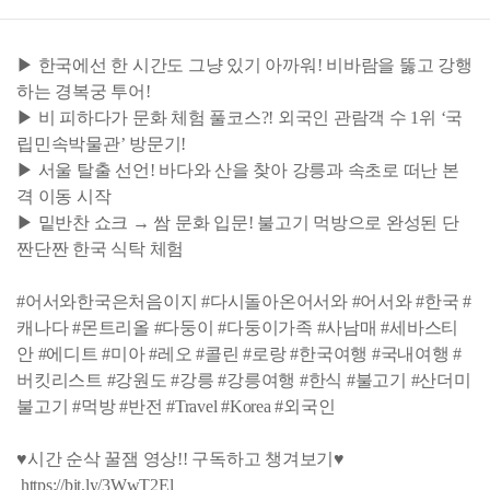
▶ 한국에선 한 시간도 그냥 있기 아까워! 비바람을 뚫고 강행
하는 경복궁 투어!
▶ 비 피하다가 문화 체험 풀코스?! 외국인 관람객 수 1위 ‘국
립민속박물관’ 방문기!
▶ 서울 탈출 선언! 바다와 산을 찾아 강릉과 속초로 떠난 본
격 이동 시작
▶ 밑반찬 쇼크 → 쌈 문화 입문! 불고기 먹방으로 완성된 단
짠단짠 한국 식탁 체험
#어서와한국은처음이지 #다시돌아온어서와 #어서와 #한국 #
캐나다 #몬트리올 #다둥이 #다둥이가족 #사남매 #세바스티
안 #에디트 #미아 #레오 #콜린 #로랑 #한국여행 #국내여행 #
버킷리스트 #강원도 #강릉 #강릉여행 #한식 #불고기 #산더미
불고기 #먹방 #반전 #Travel #Korea #외국인
♥시간 순삭 꿀잼 영상!! 구독하고 챙겨보기♥
https://bit.ly/3WwT2El