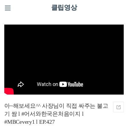
클립영상
아~해보세요^^ 사장님이 직접 싸주는 불고
기 쌈 l #어서와한국은처음이지 l
#MBCevery1 l EP.427