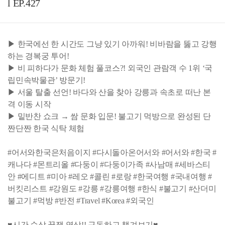
l EP.427
▶ 한국에선 한 시간도 그냥 있기 아까워! 비바람을 뚫고 강행
하는 경복궁 투어!
▶ 비 피하다가 문화 체험 풀코스?! 외국인 관람객 수 1위 ‘국
립민속박물관’ 방문기!
▶ 서울 탈출 선언! 바다와 산을 찾아 강릉과 속초로 떠난 본
격 이동 시작
▶ 밑반찬 쇼크 → 쌈 문화 입문! 불고기 먹방으로 완성된 단
짠단짠 한국 식탁 체험
#어서와한국은처음이지 #다시돌아온어서와 #어서와 #한국 #
캐나다 #몬트리올 #다둥이 #다둥이가족 #사남매 #세바스티
안 #에디트 #미아 #레오 #콜린 #로랑 #한국여행 #국내여행 #
버킷리스트 #강원도 #강릉 #강릉여행 #한식 #불고기 #산더미
불고기 #먹방 #반전 #Travel #Korea #외국인
♥시간 순삭 꿀잼 영상!! 구독하고 챙겨보기♥