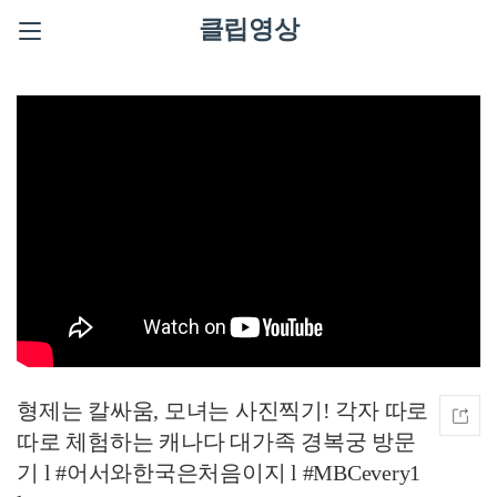
클립영상
형제는 칼싸움, 모녀는 사진찍기! 각자 따로
따로 체험하는 캐나다 대가족 경복궁 방문
기 l #어서와한국은처음이지 l #MBCevery1