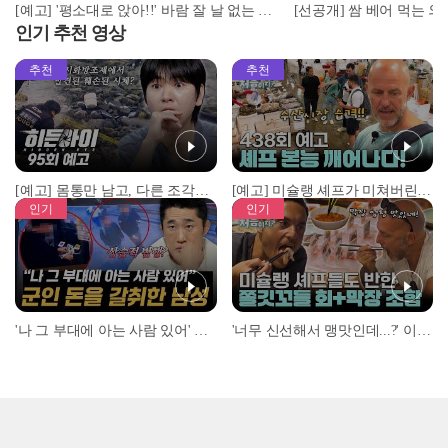
[예고] '평소대로 앉아!!' 바람 잘 날 없는 사 남매의 여행에 엄마 드디어 폭발?!🚨
인기 추천 영상
추천
추천
[예고] 몸통만 남고, 다른 조각은 어디에..? 시화호에서 드러난 충격적인 토막 살인사건!
[예고] 미슐랭 셰프가 미쳐버린 이유! 본능이 깨어난 사건은?
인기
인기
'나 그 부대에 아는 사람 있어' 아들뻘 군인에게 접근한 남성 l #히든아이 l #MBCevery1 l EP.94
'너무 신선해서 맹맛인데...?' 이탈리아 셰프들이 회 먹다 막장에 빠진 이유 l #어서와한국은처음이지 l #MBCevery1 l EP.437