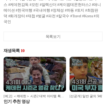
스 #케데헌감독 #모린 #알렉산더 #케이팝데몬헌터스2 #애니
메이션 #한국여행 #국내여행 #정체성 #하동 #토지 #최참판
댁 #화개장터 #재첩 #벚굴 #파전 #칼국수 #Travel #Korea #외
국인
목록보기
재생목록
10
[예고] ＜케데헌＞ 시즌2 대박 아이템 획득?! 하동에서 계속되는 크리스 가족의 정체성
인기 추천 영상