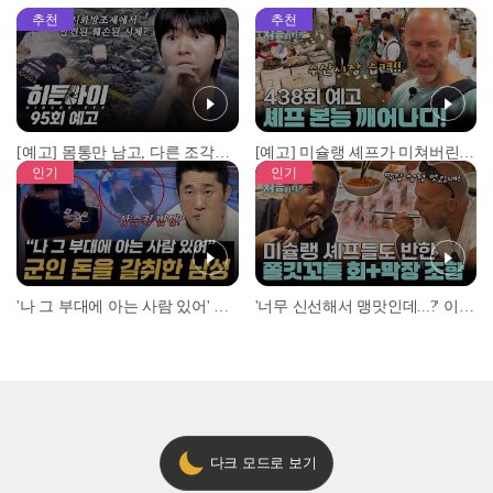
추천
추천
[예고] 몸통만 남고, 다른 조각은 어디에..? 시화호에서 드러난 충격적인 토막 살인사건!
[예고] 미슐랭 셰프가 미쳐버린 이유! 본능이 깨어난 사건은?
인기
인기
'나 그 부대에 아는 사람 있어' 아들뻘 군인에게 접근한 남성 l #히든아이 l #MBCevery1 l EP.94
'너무 신선해서 맹맛인데...?' 이탈리아 셰프들이 회 먹다 막장에 빠진 이유 l #어서와한국은처음이지 l #MBCevery1 l EP.437
다크 모드로 보기