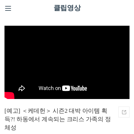
클립영상
[예고] ＜케데헌＞ 시즌2 대박 아이템 획
득?! 하동에서 계속되는 크리스 가족의 정
체성