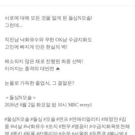
서로에 대해 모든 것을 알게 된 돌싱N모솔!
그런데...
직진남 낙화유수와 무한 OK남 수금지화도
고민에 빠지게 만든 현실의 벽!
해소되지 않은 채로 진행된 최종 선택!
이어지는 충격의 대반전 🔥
눈물로 가득한 졸업식, 그 결말은?
＜돌싱N모솔＞
2026년 6월 2일 화요일 밤 10시 MBC every1
#돌싱N모솔 #돌싱 #모솔 #연프 #연애리얼리티 #채정안 #김
풍 #넉살 #낙화유수 #조지 #현무 #맹꽁이 #수금지화목토천해
명 #루키 #핑퐁 #카멜리아 #순무 #서울쥐 #두쫀쿠 #불나방 #