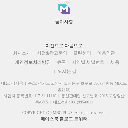
공지사항
이전으로
다음으로
회사소개
사업&광고문의
클린센터
이용약관
개인정보처리방침
큐톤
지역별 채널번호
채용
오시는 길
대표: 강지웅 | 주소: 경기도 고양시 일산동구 호수로 596 (장항동 MBC드
림센터)
사업자 등록번호: 117-81-11110 | 통신판매업 신고번호: 2015-고양일산
동-0865 | 대표전화: 031)995-0011
COPYRIGHT (C) MBC PLUS. All rights reserved.
페이스북
블로그
트위터