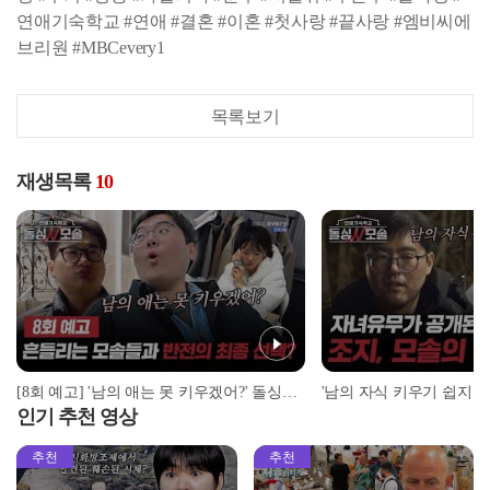
연애기숙학교 #연애 #결혼 #이혼 #첫사랑 #끝사랑 #엠비씨에
브리원 #MBCevery1
목록보기
재생목록
10
[8회 예고] '남의 애는 못 키우겠어?' 돌싱과 모솔의 흔들리는 최후의 밤 | ＜돌싱N모솔＞ 6월 2일 (화) 밤 10시 MBC every1
인기 추천 영상
추천
추천