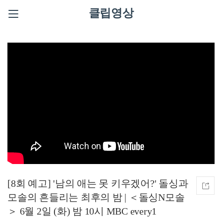
클립영상
[8회 예고] '남의 애는 못 키우겠어?' 돌싱과
모솔의 흔들리는 최후의 밤 | ＜돌싱N모솔
＞ 6월 2일 (화) 밤 10시 MBC every1