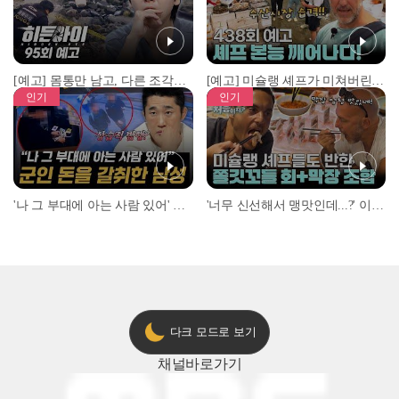
[예고] 몸통만 남고, 다른 조각은 어디에..? 시화호에서 드러난 충격적인 토막 살인사건!
[예고] 미슐랭 셰프가 미쳐버린 이유! 본능이 깨어난 사건은?
인기
인기
'나 그 부대에 아는 사람 있어' 아들뻘 군인에게 접근한 남성 l #히든아이 l #MBCevery1 l EP.94
'너무 신선해서 맹맛인데...?' 이탈리아 셰프들이 회 먹다 막장에 빠진 이유 l #어서와한국은처음이지 l #MBCevery1 l EP.437
다크 모드로 보기
채널
바로가기