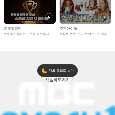
트롯챔피언
주간아이돌
트롯을 사랑하는 모두를 위한 축제,
현장을 브로드웨이로 만든✨ KATSEYE
2024 트롯챔피언 어워즈 l <트롯챔피언
의 노래방 타임🎤
> 55회 l 12월 19일 (목) 저녁 8시 MBC
ON 방송 [예고]
다크 모드로 보기
채널
바로가기