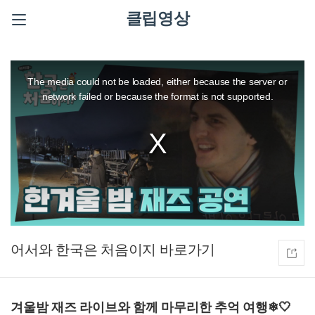
클립영상
This
is
a
The media could not be loaded, either because the server or
modal
window.
network failed or because the format is not supported.
어서와 한국은 처음이지
겨울밤 재즈 라이브와 함께 마무리한 추억 여행❄🤍