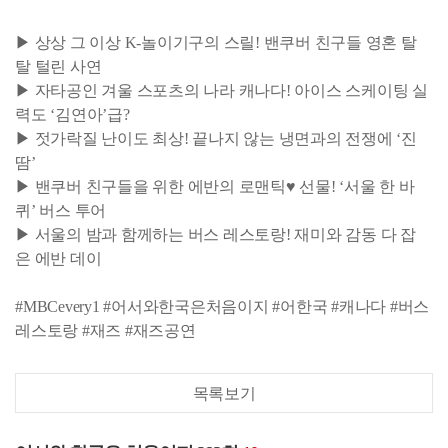
▶ 상상 그 이상 K-놀이기구의 스릴! 밴쿠버 친구들 영혼 탈
탈 털린 사연
▶ 자타공인 겨울 스포츠의 나라 캐나다! 아이스 스케이팅 실
력도 ‘김연아’급?
▶ 젓가락질 난이도 최상! 끝나지 않는 냉면과의 전쟁에 ‘진
땀’
▶ 밴쿠버 친구들을 위한 에반의 로맨틱♥ 선물! ‘서울 한 바
퀴’ 버스 투어
▶ 서울의 밤과 함께하는 버스 레스토랑! 재미와 감동 다 잡
은 에반 데이
#MBCevery1 #어서와한국은처음이지 #어한국 #캐나다 #버스
레스토랑 #재즈 #재즈공연
목록보기