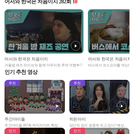
어서와 한국은 처음이지 282회
10
어서와 한국은 처음이지
어서와 한국은 처음이지
겨울밤 재즈 라이브와 함께 마무리한 추억 여행❄🤍
버스에서 코스요리를 먹는다고?
저격 버스 레스토랑 코스요리
인기 추천 영상
추천
추천
주간아이돌
히든아이
주간아이돌 695회 하이라이트 특집 남
당신의 집이 생중계 되고 있다? 예상치
자아이돌편 예고
못한 곳에서 일어나는 불법촬영 범죄!
인기
인기