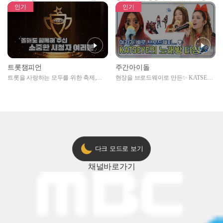
자아이돌편 예고
못한 곳에서 일어나는 불법촬영 범죄!
인기
인기
트롯챔피언
주간아이돌
트롯을 사랑하는 모두를 위한 축제,
현장을 브로드웨이로 만든✨ KATSEYE
2024 트롯챔피언 어워즈 l <트롯챔피언
의 노래방 타임🎤
> 55회 l 12월 19일 (목) 저녁 8시 MBC
ON 방송 [예고]
다크 모드로 보기
채널
바로가기