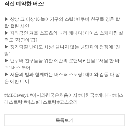
직접 예약한 버스!
▶ 상상 그 이상 K-놀이기구의 스릴! 밴쿠버 친구들 영혼 탈
탈 털린 사연
▶ 자타공인 겨울 스포츠의 나라 캐나다! 아이스 스케이팅 실
력도 ‘김연아’급?
▶ 젓가락질 난이도 최상! 끝나지 않는 냉면과의 전쟁에 ‘진
땀’
▶ 밴쿠버 친구들을 위한 에반의 로맨틱♥ 선물! ‘서울 한 바
퀴’ 버스 투어
▶ 서울의 밤과 함께하는 버스 레스토랑! 재미와 감동 다 잡
은 에반 데이
#MBCevery1 #어서와한국은처음이지 #어한국 #캐나다 #버스
레스토랑 #버스 #레스토랑 #코스요리
목록보기