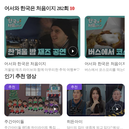
어서와 한국은 처음이지 282회
10
어서와 한국은 처음이지
어서와 한국은 처음이지
겨울밤 재즈 라이브와 함께 마무리한 추억 여행❄🤍
버스에서 코스요리를 먹는다고?
저격 버스 레스토랑 코스요리
인기 추천 영상
추천
추천
주간아이돌
히든아이
주간아이돌 695회 하이라이트 특집 남
당신의 집이 생중계 되고 있다? 예상치