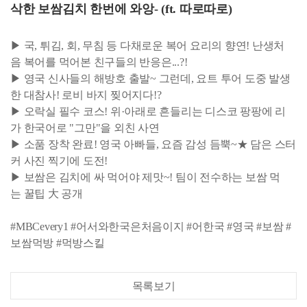
삭한 보쌈김치 한번에 와앙- (ft. 따로따로)
▶ 국, 튀김, 회, 무침 등 다채로운 복어 요리의 향연! 난생처
음 복어를 먹어본 친구들의 반응은...?!
▶ 영국 신사들의 해방호 출발~ 그런데, 요트 투어 도중 발생
한 대참사! 로비 바지 찢어지다!?
▶ 오락실 필수 코스! 위·아래로 흔들리는 디스코 팡팡에 리
가 한국어로 "그만"을 외친 사연
▶ 소품 장착 완료! 영국 아빠들, 요즘 감성 듬뿍~★ 담은 스터
커 사진 찍기에 도전!
▶ 보쌈은 김치에 싸 먹어야 제맛~! 팀이 전수하는 보쌈 먹
는 꿀팁 大 공개
#MBCevery1 #어서와한국은처음이지 #어한국 #영국 #보쌈 #
보쌈먹방 #먹방스킬
목록보기