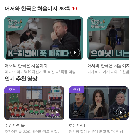
어서와 한국은 처음이지 288회
10
어서와 한국은 처음이지
어서와 한국은 처음이지
먹고 또 먹고😊 K-치킨에 푹 빠진 리! 폭풍 먹방 시
니가 왜 거기서 나와...? 한밤
전ㅋㅋ
의 정체?!
인기 추천 영상
추천
추천
주간아이돌
히든아이
주간아이돌 695회 하이라이트 특집 남
당신의 집이 생중계 되고 있다? 예상치