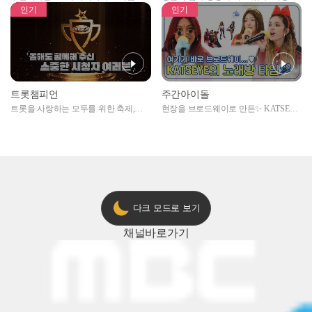
자아이돌편 예고
못한 곳에서 일어나는 불법촬영 범죄!
인기
인기
트롯챔피언
주간아이돌
트롯을 사랑하는 모두를 위한 축제,
현장을 브로드웨이로 만든✨ KATSEYE
2024 트롯챔피언 어워즈 l <트롯챔피언
의 노래방 타임🎤
> 55회 l 12월 19일 (목) 저녁 8시 MBC
ON 방송 [예고]
다크 모드로 보기
채널
바로가기