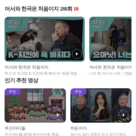
어서와 한국은 처음이지 288회
10
어서와 한국은 처음이지
어서와 한국은 처음이지
먹고 또 먹고😊 K-치킨에 푹 빠진 리! 폭풍 먹방 시
니가 왜 거기서 나와...? 한밤
전ㅋㅋ
의 정체?!
인기 추천 영상
추천
추천
주간아이돌
히든아이
주간아이돌 695회 하이라이트 특집 남
당신의 집이 생중계 되고 있다? 예상치