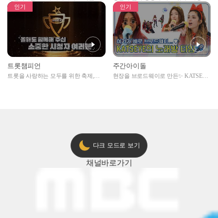
자아이돌편 예고
못한 곳에서 일어나는 불법촬영 범죄!
인기
인기
트롯챔피언
주간아이돌
트롯을 사랑하는 모두를 위한 축제,
현장을 브로드웨이로 만든✨ KATSEYE
2024 트롯챔피언 어워즈 l <트롯챔피언
의 노래방 타임🎤
> 55회 l 12월 19일 (목) 저녁 8시 MBC
ON 방송 [예고]
다크 모드로 보기
채널
바로가기