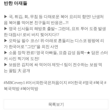
반한 아재들
▶ 국, 튀김, 회, 무침 등 다채로운 복어 요리의 향연! 난생처
음 복어를 먹어본 친구들의 반응은...?!
▶ 영국 신사들의 해방호 출발~ 그런데, 요트 투어 도중 발생
한 대참사! 로비 바지 찢어지다!?
▶ 오락실 필수 코스! 위·아래로 흔들리는 디스코 팡팡에 리
가 한국어로 "그만"을 외친 사연
▶ 소품 장착 완료! 영국 아빠들, 요즘 감성 듬뿍~★ 담은 스터
커 사진 찍기에 도전!
▶ 보쌈은 김치에 싸 먹어야 제맛~! 팀이 전수하는 보쌈 먹
는 꿀팁 大 공개
#MBCevery1 #어서와한국은처음이지 #어한국 #영국 #복국 #
복국먹방 #복어먹방
목록보기