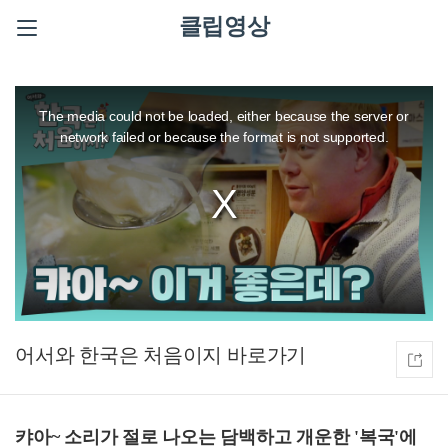
클립영상
This
is
a
The media could not be loaded, either because the server or
modal
window.
network failed or because the format is not supported.
어서와 한국은 처음이지
캬아~ 소리가 절로 나오는 담백하고 개운한 '복국'에