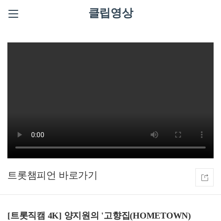
클립영상
트롯챔피언
[트롯직캠 4K] 양지원의 '고향집(HOMETOWN)