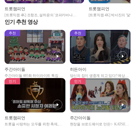
트롯챔피언
트롯챔피언
[트롯직캠 4K] 조항조, 설하윤의 '코파카바나
[트롯직캠 4K] 박서진의 '닻별가
(Copacabana)' ♬ l 트롯챔피언 l EP.25
EP.25
인기 추천 영상
추천
추천
주간아이돌
히든아이
주간아이돌 695회 하이라이트 특집 남
당신의 집이 생중계 되고 있다? 예상치
자아이돌편 예고
못한 곳에서 일어나는 불법촬영 범죄!
인기
인기
트롯챔피언
주간아이돌
트롯을 사랑하는 모두를 위한 축제,
현장을 브로드웨이로 만든✨ KATSEYE
2024 트롯챔피언 어워즈 l <트롯챔피언
의 노래방 타임🎤
> 55회 l 12월 19일 (목) 저녁 8시 MBC