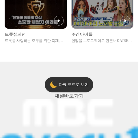
트롯챔피언
주간아이돌
트롯을 사랑하는 모두를 위한 축제,
현장을 브로드웨이로 만든✨ KATSEYE
2024 트롯챔피언 어워즈 l <트롯챔피언
의 노래방 타임🎤
> 55회 l 12월 19일 (목) 저녁 8시 MBC
ON 방송 [예고]
다크 모드로 보기
채널
바로가기