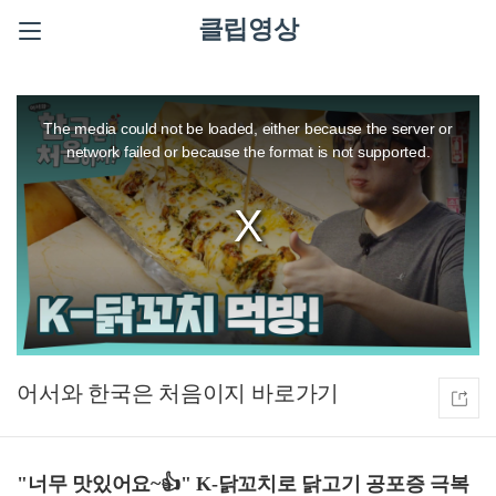
클립영상
This
is
a
The media could not be loaded, either because the server or
modal
window.
network failed or because the format is not supported.
어서와 한국은 처음이지
"너무 맛있어요~👍" K-닭꼬치로 닭고기 공포증 극복