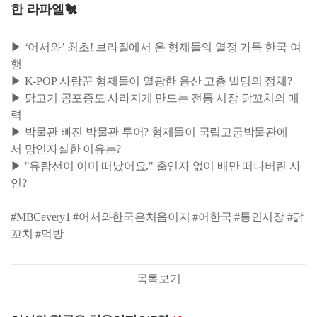
한 라파엘🐔
▶ ‘어서와’ 최초! 브라질에서 온 형제들의 열정 가득 한국 여
행
▶ K-POP 사랑꾼 형제들이 열광한 용산 고층 빌딩의 정체?
▶ 닭고기 공포증도 사라지게 만드는 전통 시장 닭꼬치의 매
력
▶ 박물관 빠진 박물관 투어? 형제들이 국립고궁박물관에
서 망연자실한 이유는?
▶ "유람선이 이미 떠났어요." 출연자 없이 배만 떠나버린 사
연?
#MBCevery1 #어서와한국은처음이지 #어한국 #통인시장 #닭
꼬치 #먹방
목록보기