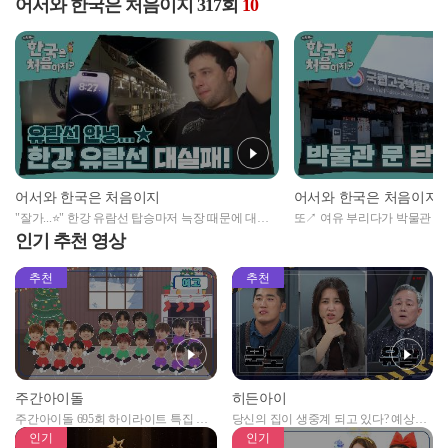
어서와 한국은 처음이지 317회
10
어서와 한국은 처음이지
어서와 한국은 처음이지
"잘가...⭐" 한강 유람선 탑승마저 늑장 때문에 대실
또↗ 여유 부리다가 박물관 마
패한 브라질 형제🔥
라질 형제들!
인기 추천 영상
추천
추천
주간아이돌
히든아이
주간아이돌 695회 하이라이트 특집 남
당신의 집이 생중계 되고 있다? 예상치
자아이돌편 예고
못한 곳에서 일어나는 불법촬영 범죄!
인기
인기