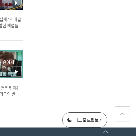
 실패? 역대급
발한 패널들
K-사랑 끝판왕❤ 새내기 프
로그래머 미카엘!
 처음이지
장면은 뭐야?"
러스] 외부감사인 선임 공고
 외국인 반응
025년 재무제표
다크 모드로 보기