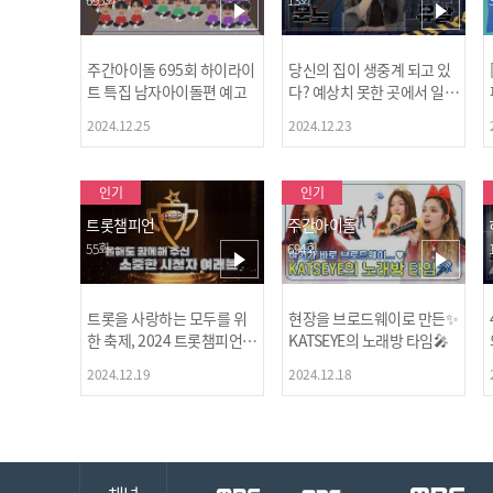
주간아이돌 695회 하이라이
당신의 집이 생중계 되고 있
트 특집 남자아이돌편 예고
다? 예상치 못한 곳에서 일어
나는 불법촬영 범죄!
2024.12.25
2024.12.23
인기
인기
트롯챔피언
주간아이돌
55회
694회
트롯을 사랑하는 모두를 위
현장을 브로드웨이로 만든✨
한 축제, 2024 트롯챔피언
KATSEYE의 노래방 타임🎤
어워즈 l <트롯챔피언> 55회
2024.12.19
2024.12.18
l 12월 19일 (목) 저녁 8시 M
BC ON 방송 [예고]