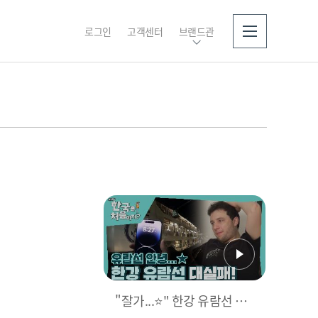
로그인
고객센터
브랜드관
소개
"잘가...⭐" 한강 유람선 탑