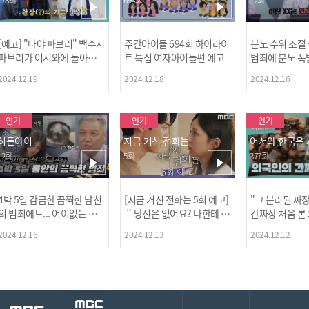
[예고] "나야 파브리" 백수저
주간아이돌 694회 하이라이
분노 수위 조절
파브리가 어서와에 돌아왔
트 특집 여자아이돌편 예고
범죄에 분노 폭
다! 파브리&레오의 환장(?)
2024.12.19
2024.12.18
2024.12.16
케미 식재료투어!
인기
인기
인기
히든아이
지금 거신 전화는
어서와 한국은
12회
5회
377회
4박 5일 감금한 끔찍한 남친
[지금 거신 전화는 5회 예고]
"그 분리된 짜
[MBC플
의 범죄에도... 어이없는 처
＂당신은 없어요? 나한테 감
간짜장 처음 본
벌에 걱정과 분노를 느낀 출
추고 있는 거＂
ㅋㅋㅋㅋ
2024.12.16
2024.12.13
2024.12.12
연자들🔥🔥🔥
[공지] 2