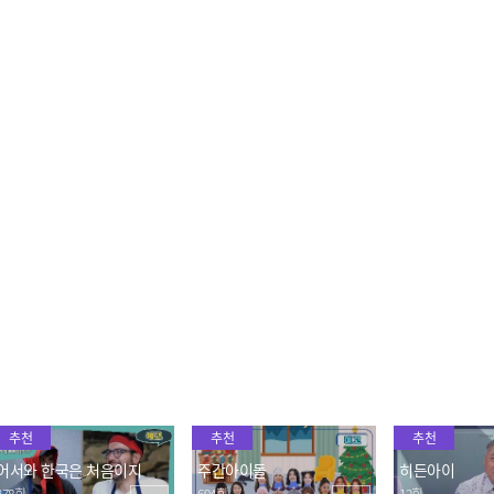
불판 위 김치가 낯설게 느
우리의 쇼타임✨ 불가리아
★꿈은 이루어
껴지는 불가리아 친구들🙄
친구들의 빨간 맛 댄스 타
간 시간을 추억
임🕺
야구 직관하는
2023.10.05
2023.10.05
2023.10.05
마늘을 만난 건 운명이야★
쌈 사랑은 계속된다~! 닭갈
🚨수염 조심
못 말리는 즐라트코의 마늘
비 쌈에 무한 홀릭 돼버린
불 쇼에 입이 떠
사랑~🧄
불가리아 먹깨비들!
2023.10.05
2023.10.05
2023.10.05
추천
추천
추천
어서와 한국은 처음이지
주간아이돌
히든아이
378회
694회
12회