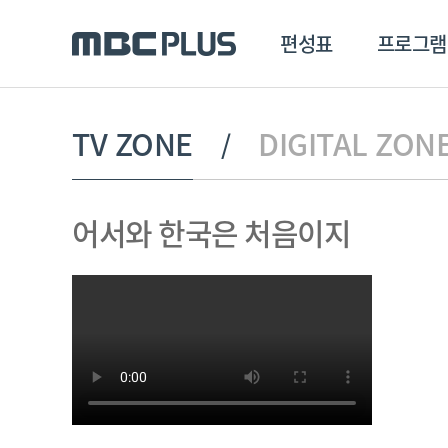
편성표
프로그램
편성표
프로그램
클립
TV ZONE
DIGITAL ZON
MBC 에브리원
방영프로그램
전체
어서와 한국은 처음이지
MBC 스포츠+
종영프로그램
MBC 드라마넷
MBC 온
MBC 엠
MBC 디지털
에브리원
ALL THE K-POP