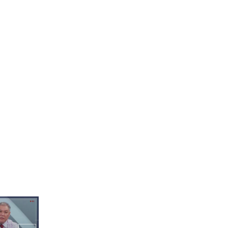
진다★ 지나
하며 프로
 즐라트코!
어서와 최초! 편의점에서
유심 구매하는 브라질 형제
들👀
 마늘닭갈비
억~😮
브라질 형제들의 케이팝 아
이돌 최애는 인피니트?!