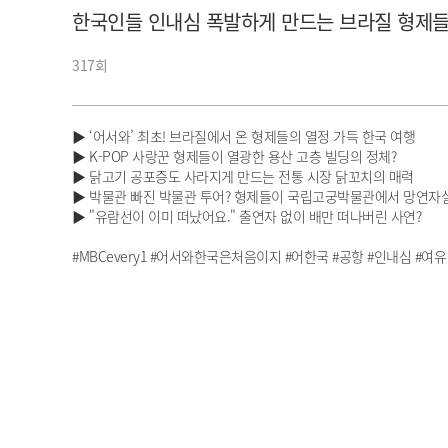
한국인들 인내심 폭발하게 만드는 브라질 형제들
아이돌챔프
셀럽챔프
317회
▶ ‘어서와’ 최초! 브라질에서 온 형제들의 열정 가득 한국 여행
▶ K-POP 사랑꾼 형제들이 열광한 용산 고층 빌딩의 정체?
▶ 닭고기 공포증도 사라지게 만드는 전통 시장 닭꼬치의 매력
▶ 박물관 빠진 박물관 투어? 형제들이 국립고궁박물관에서 망연자
▶ "유람선이 이미 떠났어요." 출연자 없이 배만 떠나버린 사연?
#MBCevery1 #어서와한국은처음이지 #어한국 #공항 #인내심 #여유