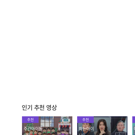
후식까지 갓벽✨ 사장님의
각양 각쌈! 눈 뒤집히게 맛
사랑이 담긴 볶음밥 먹방💘
있는 삼겹살 쌈 먹방~!
2023.10.05
2023.10.05
스탬프 하나로 흔들리는 불
도심 속 바다🌊 불가리아
가리아 친구들의 우정..★
마초남들의 아쿠아리움 나
들이~!
2023.10.05
2023.10.05
인기 추천 영상
추천
추천
주간아이돌
히든아이
695회
13회