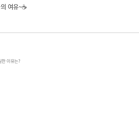
의 여유~☕
실한 이유는?