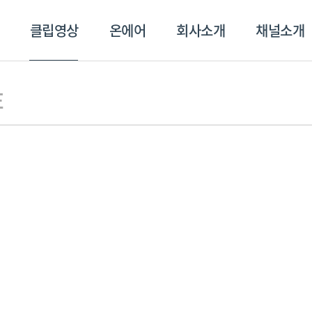
클립영상
온에어
회사소개
채널소개
영상
온에어
회사소개
채널
E
스포츠플러스
트롯869