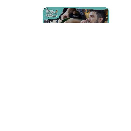
🍺
"캬~" 소주 한 잔으로 K-드
라마 남주와 물아일체 돼버
린 미카엘!
"너무 맛있어요~👍" K-닭
카엘! 반복
에 일동 당
꼬치로 닭고기 공포증 극복
한 라파엘🐔