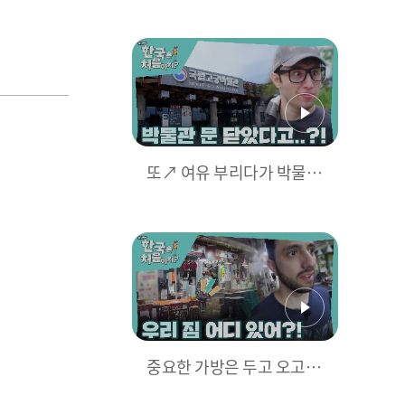
승마저 늑장 때문에 대실패
한 브라질 형제🔥
또↗ 여유 부리다가 박물관
마감 시간 넘겨버린 브라질
형제들!
중요한 가방은 두고 오고 소
주만 챙겨 온 술꾼 미카엘