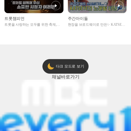
트롯챔피언
주간아이돌
트롯을 사랑하는 모두를 위한 축제,
현장을 브로드웨이로 만든✨ KATSEYE
2024 트롯챔피언 어워즈 l <트롯챔피언
의 노래방 타임🎤
> 55회 l 12월 19일 (목) 저녁 8시 MBC
ON 방송 [예고]
다크 모드로 보기
채널
바로가기