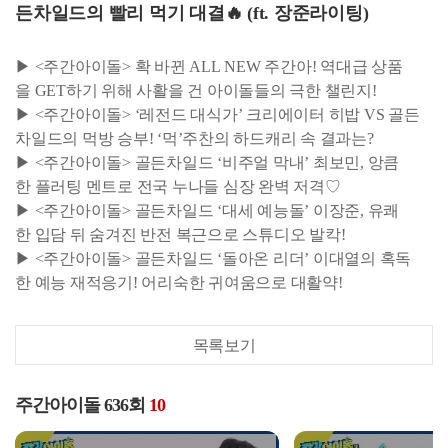
든차일드의 빨리 먹기 대결🔥 (ft. 장준라이팅)
▶ <주간아이돌> 확 바뀐 ALL NEW 주간아! 역대급 상품
을 GET하기 위해 사활을 건 아이돌들의 극한 챌린지!
▶ <주간아이돌> ‘레전드 대식가’ 크리에이터 히밥 VS 골든
차일드의 먹방 승부! ‘먹’주찬의 하드캐리 속 결과는?
▶ <주간아이돌> 골든차일드 ‘비주얼 막내’ 최보민, 앙큼
한 플러팅 멘트로 전국 누나들 심장 완벽 저격♡
▶ <주간아이돌> 골든차일드 ‘대세 예능돌’ 이장준, 유쾌
한 입담 뒤 숨겨진 반전 복근으로 스튜디오 발칵!
▶ <주간아이돌> 골든차일드 ‘돌아온 리더’ 이대열의 혹독
한 예능 재적응기! 어리숙한 귀여움으로 대활약!
목록보기
주간아이돌 636회
10