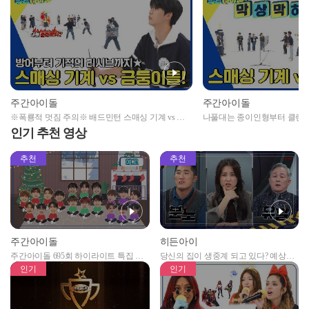
주간아이돌
주간아이돌
※폭룡적 멋짐 주의※ 배드민턴 스매싱 기계 vs 골
나풀대는 종이인형부터 클린샷
든차일드 대결의 결과는?!
매싱 기계 대결🔥
인기 추천 영상
추천
추천
주간아이돌
히든아이
주간아이돌 695회 하이라이트 특집 남
당신의 집이 생중계 되고 있다? 예상치
자아이돌편 예고
못한 곳에서 일어나는 불법촬영 범죄!
인기
인기