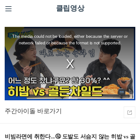
클립영상
This
is
a
The media could not be loaded, either because the server or
modal
window.
network failed or because the format is not supported.
주간아이돌
비빔라면에 취한다...🤤 도발도 서슴지 않는 히밥 vs 골