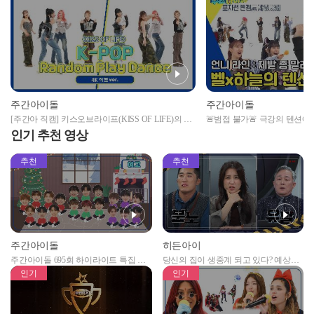
주간아이돌
주간아이돌
[주간아 직캠] 키스오브라이프(KISS OF LIFE)의 K-
🚨범접 불가🚨 극강의 텐션에
POP 랜덤 플레이 댄스 (4K 직캠 Ver.) l #YouandMe
생 라인 벨x하늘의 만보기 노래
인기 추천 영상
#Spicy #Baddie 등 l EP.637
추천
추천
주간아이돌
히든아이
주간아이돌 695회 하이라이트 특집 남
당신의 집이 생중계 되고 있다? 예상치
자아이돌편 예고
못한 곳에서 일어나는 불법촬영 범죄!
인기
인기