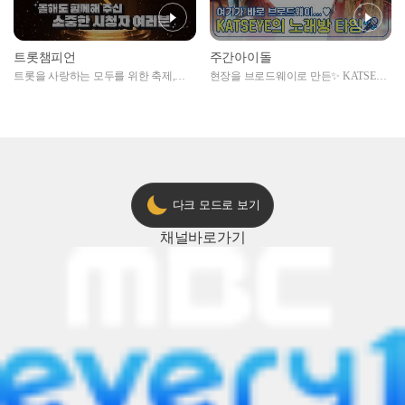
트롯챔피언
주간아이돌
트롯을 사랑하는 모두를 위한 축제,
현장을 브로드웨이로 만든✨ KATSEYE
2024 트롯챔피언 어워즈 l <트롯챔피언
의 노래방 타임🎤
> 55회 l 12월 19일 (목) 저녁 8시 MBC
ON 방송 [예고]
다크 모드로 보기
채널
바로가기