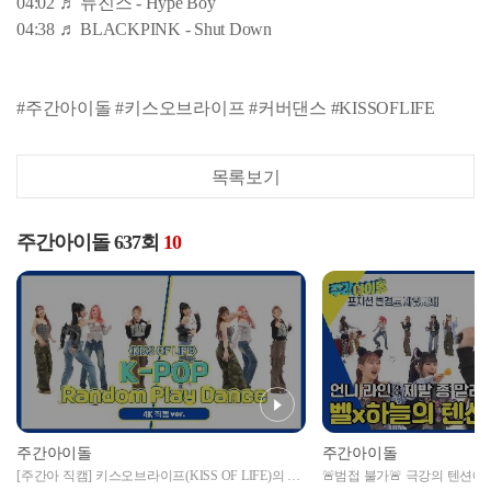
04:02 ♬ 뉴진스 - Hype Boy
04:38 ♬ BLACKPINK - Shut Down
#주간아이돌 #키스오브라이프 #커버댄스 #KISSOFLIFE
목록보기
주간아이돌 637회
10
주간아이돌
주간아이돌
[주간아 직캠] 키스오브라이프(KISS OF LIFE)의 K-
🚨범접 불가🚨 극강의 텐션에