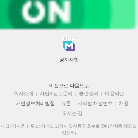
공지사항
이전으로
다음으로
회사소개
사업&광고문의
클린센터
이용약관
개인정보처리방침
큐톤
지역별 채널번호
채용
오시는 길
대표: 강지웅 | 주소: 경기도 고양시 일산동구 호수로 596 (장항동 MBC드
림센터)