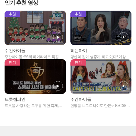
POP 랜덤 플레이 댄스 (4K 직캠 Ver.) l #YouandMe
생 라인 벨x하늘의 만보기 노래
인기 추천 영상
#Spicy #Baddie 등 l EP.637
추천
추천
주간아이돌
히든아이
주간아이돌 695회 하이라이트 특집 남
당신의 집이 생중계 되고 있다? 예상치
자아이돌편 예고
못한 곳에서 일어나는 불법촬영 범죄!
인기
인기
트롯챔피언
주간아이돌
트롯을 사랑하는 모두를 위한 축제,
현장을 브로드웨이로 만든✨ KATSEYE
2024 트롯챔피언 어워즈 l <트롯챔피언
의 노래방 타임🎤
> 55회 l 12월 19일 (목) 저녁 8시 MBC
ON 방송 [예고]