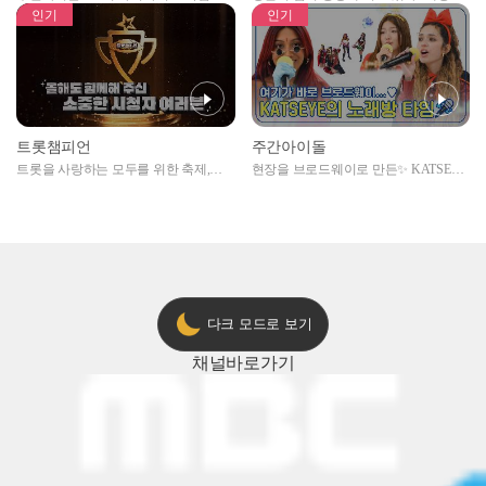
자아이돌편 예고
못한 곳에서 일어나는 불법촬영 범죄!
인기
인기
트롯챔피언
주간아이돌
트롯을 사랑하는 모두를 위한 축제,
현장을 브로드웨이로 만든✨ KATSEYE
2024 트롯챔피언 어워즈 l <트롯챔피언
의 노래방 타임🎤
> 55회 l 12월 19일 (목) 저녁 8시 MBC
ON 방송 [예고]
다크 모드로 보기
채널
바로가기