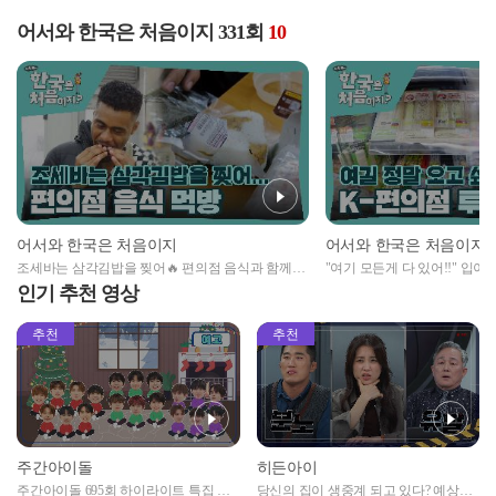
어서와 한국은 처음이지 331회
10
어서와 한국은 처음이지
어서와 한국은 처음이지
조세바는 삼각김밥을 찢어🔥 편의점 음식과 함께하
"여기 모든게 다 있어!!" 입이
는 피지 사촌들의 아침 식사
의점★
인기 추천 영상
추천
추천
주간아이돌
히든아이
주간아이돌 695회 하이라이트 특집 남
당신의 집이 생중계 되고 있다? 예상치