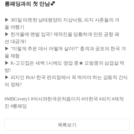
롱패딩과의 첫 만남💕
▶ 365일 따뜻한 남태평양의 지상낙원, 피지 사촌들의 겨
울 여행기
▶ 한겨울에 맨발 입국? 제작진을 당황하게 만든 공항 패
션 대공개!
▶ "이렇게 추운 데서 어떻게 살아?!" 충격과 공포의 한국 겨
울 체험
▶ K-고깃집은 새벽 1시에도 영업 중★ 오밤중의 삼겹살 먹
방!
▶ 피지인 Pick! 한국 편의점에서 꼭 먹어야 하는 감동적 간식
의 정체?
#MBCevery1 #어서와한국은처음이지 #어한국 #피지 #제작
진 #롱패딩
목록보기