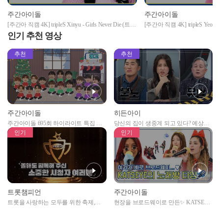
주간아이돌
주간아이돌
[주간아 직캠 4K] tripleS Xinyu - Girls Never Die (트리
[주간아 직캠 4K] tripleS YeonJi -
플에스 신위 - 걸스 네버 다이) l EP.662
리플에스 곽연지 - 걸스 네버 다이)
인기 추천 영상
추천
추천
주간아이돌
히든아이
주간아이돌 695회 하이라이트 특집 남
당신의 집이 생중계 되고 있다? 예상치
자아이돌편 예고
못한 곳에서 일어나는 불법촬영 범죄!
인기
인기
트롯챔피언
주간아이돌
트롯을 사랑하는 모두를 위한 축제,
현장을 브로드웨이로 만든✨ KATSEYE
2024 트롯챔피언 어워즈 l <트롯챔피언
의 노래방 타임🎤
> 55회 l 12월 19일 (목) 저녁 8시 MBC