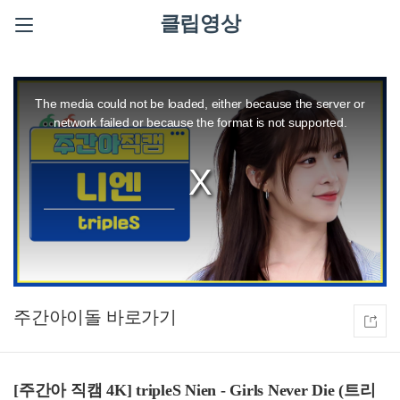
클립영상
This
is
a
The media could not be loaded, either because the server or
modal
window.
network failed or because the format is not supported.
주간아이돌
[주간아 직캠 4K] tripleS Nien - Girls Never Die (트리