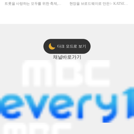
트롯을 사랑하는 모두를 위한 축제,
현장을 브로드웨이로 만든✨ KATSEYE
2024 트롯챔피언 어워즈 l <트롯챔피언
의 노래방 타임🎤
> 55회 l 12월 19일 (목) 저녁 8시 MBC
ON 방송 [예고]
다크 모드로 보기
채널
바로가기