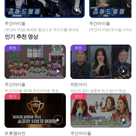
주간아이돌
주간아이돌
[주간아 미방] 화려한 춤선으로 주간아를 제대로 뒤
[주간아 미방] 뮤지컬 스타로 
집은 'ZEROBASEONE' 다짜고짜 댄스 신고식
호등🚦 '박건욱&리키&성한빈'의 
인기 추천 영상
FULL.ver🕺✨ l EP.664
BANG' l EP.664
추천
추천
주간아이돌
히든아이
주간아이돌 695회 하이라이트 특집 남
당신의 집이 생중계 되고 있다? 예상치
자아이돌편 예고
못한 곳에서 일어나는 불법촬영 범죄!
인기
인기
트롯챔피언
주간아이돌