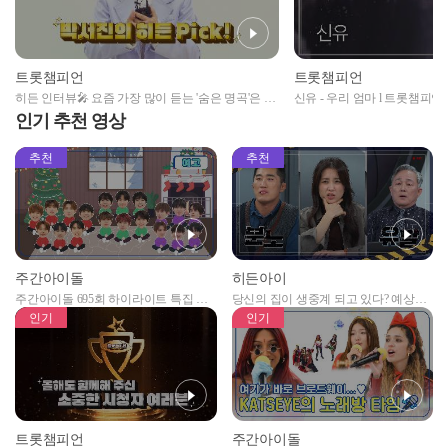
트롯챔피언
트롯챔피언
히든 인터뷰🎤 요즘 가장 많이 듣는 '숨은 명곡'은 누
신유 - 우리 엄마 l 트롯챔피언 l 
구의 어떤 곡인가요?!👀 l 트롯챔피언 l EP.47
인기 추천 영상
추천
추천
주간아이돌
히든아이
주간아이돌 695회 하이라이트 특집 남
당신의 집이 생중계 되고 있다? 예상치
자아이돌편 예고
못한 곳에서 일어나는 불법촬영 범죄!
인기
인기
트롯챔피언
주간아이돌