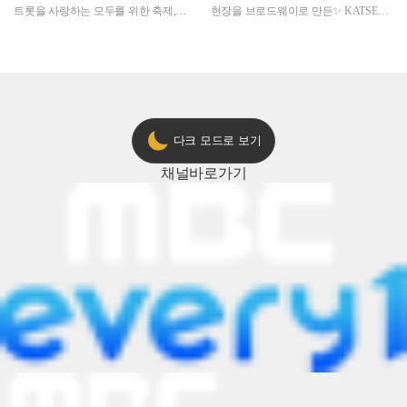
트롯을 사랑하는 모두를 위한 축제,
현장을 브로드웨이로 만든✨ KATSEYE
2024 트롯챔피언 어워즈 l <트롯챔피언
의 노래방 타임🎤
> 55회 l 12월 19일 (목) 저녁 8시 MBC
ON 방송 [예고]
다크 모드로 보기
채널
바로가기