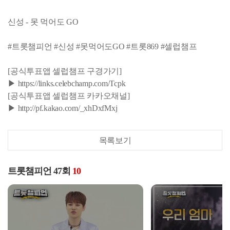
신성 - 못 먹어도 GO
#트롯챔피언 #신성 #못먹어도GO #트롯869 #셀럽챔프
[공식투표앱 셀럽챔프 구경가기]
▶ https://links.celebchamp.com/Tcpk
[공식투표앱 셀럽챔프 카카오채널]
▶ http://pf.kakao.com/_xhDxfMxj
목록보기
트롯챔피언 47회
10