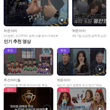
히든아이
히든아이
[미방분] ３COPS의 깜짝 선물 받아가세요♥
4박 5일 감금한 끔찍한 남친의
처벌에 걱정과 분노를 느낀 출연
인기 추천 영상
추천
추천
주간아이돌
히든아이
주간아이돌 695회 하이라이트 특집 남
당신의 집이 생중계 되고 있다? 예상치
자아이돌편 예고
못한 곳에서 일어나는 불법촬영 범죄!
인기
인기