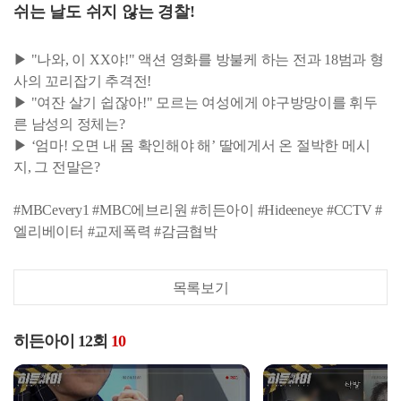
쉬는 날도 쉬지 않는 경찰!
▶ "나와, 이 XX야!" 액션 영화를 방불케 하는 전과 18범과 형
사의 꼬리잡기 추격전!
▶ "여잔 살기 쉽잖아!" 모르는 여성에게 야구방망이를 휘두
른 남성의 정체는?
▶ ‘엄마! 오면 내 몸 확인해야 해’ 딸에게서 온 절박한 메시
지, 그 전말은?
#MBCevery1 #MBC에브리원 #히든아이 #Hideeneye #CCTV #
엘리베이터 #교제폭력 #감금협박
목록보기
히든아이 12회
10