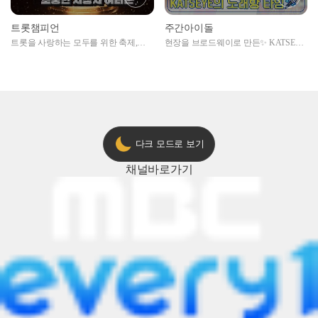
트롯챔피언
주간아이돌
트롯을 사랑하는 모두를 위한 축제,
현장을 브로드웨이로 만든✨ KATSEYE
2024 트롯챔피언 어워즈 l <트롯챔피언
의 노래방 타임🎤
> 55회 l 12월 19일 (목) 저녁 8시 MBC
ON 방송 [예고]
다크 모드로 보기
채널
바로가기