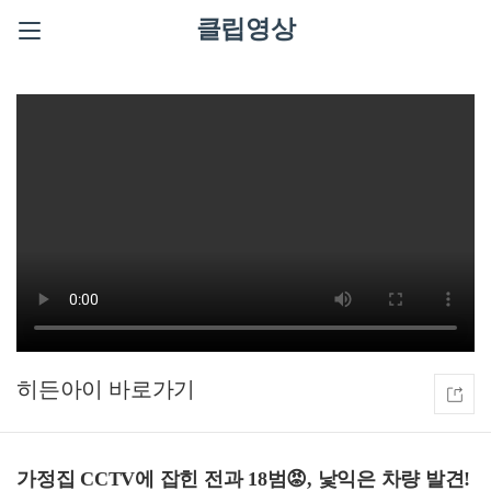
클립영상
히든아이
가정집 CCTV에 잡힌 전과 18범😡, 낯익은 차량 발견!