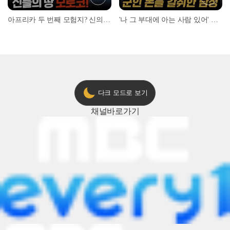
아프리카 두 번째 모험지? 신의 땅 ‘모로코’✈️ l #위대한가이드3 l #MBCevery1 l EP.9
'나 그 부대에 아는 사람 있어' 아들뻘 군인에게 접근한 남성 l #히든아이 l #MBCevery1 l EP.94
다크 모드로 보기
채널
바로가기