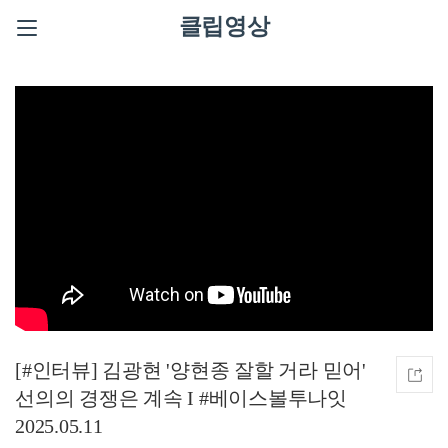
클립영상
[#인터뷰] 김광현 '양현종 잘할 거라 믿어'
선의의 경쟁은 계속 I #베이스볼투나잇
2025.05.11