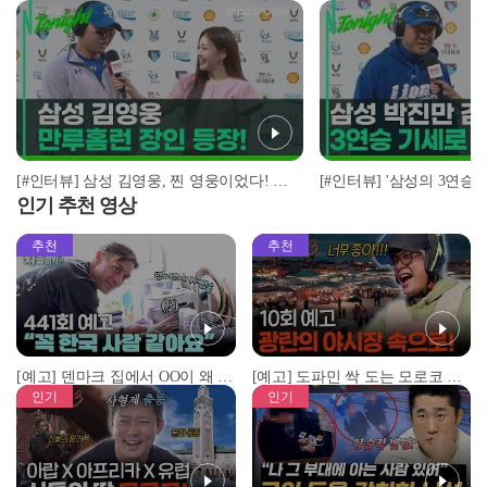
[#인터뷰] 삼성 김영웅, 찐 영웅이었다! 통산 두 번째 만루홈런 폭발 I #베이스볼투나잇 2025.03.25
인기 추천 영상
추천
추천
[예고] 덴마크 집에서 OO이 왜 나와...? 이상할 정도로 한국을 사랑하는 우리 형을 제보합니다!
[예고] 도파민 싹 도는 모로코 야시장 투어!
인기
인기