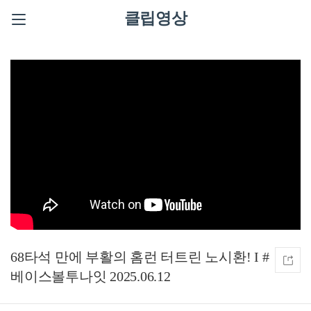
클립영상
68타석 만에 부활의 홈런 터트린 노시환! I #
베이스볼투나잇 2025.06.12