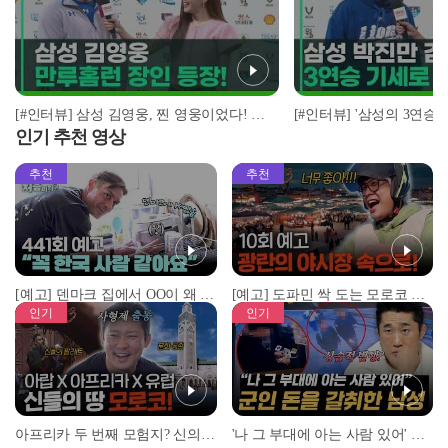
[#인터뷰] 삼성 김영웅, 찐 영웅이었다! 통산 두 번째 만루홈런 폭발 I #베이스볼투나잇 2025.03.25
인기 추천 영상
추천
추천
[예고] 덴마크 집에서 OO이 왜 나와...? 이상할 정도로 한국을 사랑하는 우리 형을 제보합니다!
[예고] 도파민 싹 도는 모로코 야시장 투어!
인기
인기
아프리카 두 번째 모험지? 신의 땅 ‘모로코’✈️ l #위대한가이드3 l #MBCevery1 l EP.9
'나 그 부대에 아는 사람 있어' 아들뻘 군인에게 접근한 남성 l #히든아이 l #MBCevery1 l EP.94