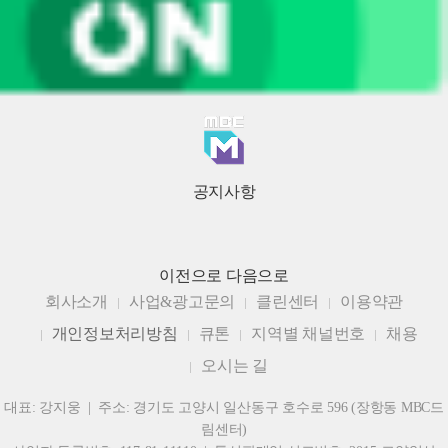
공지사항
이전으로
다음으로
회사소개
사업&광고문의
클린센터
이용약관
개인정보처리방침
큐톤
지역별 채널번호
채용
오시는 길
대표: 강지웅 | 주소: 경기도 고양시 일산동구 호수로 596 (장항동 MBC드
림센터)