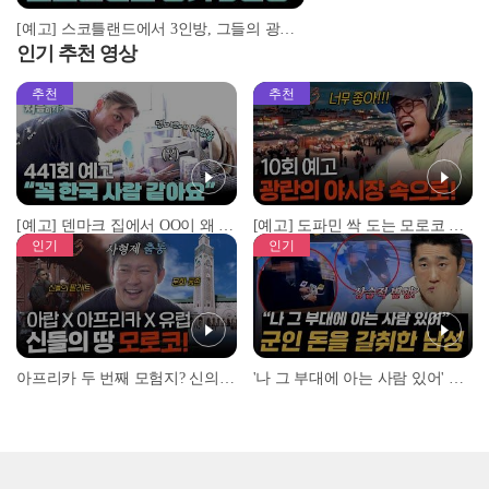
[예고] 스코틀랜드에서 3인방, 그들의 광기 버튼이 ON 되면? 제작진의 사표도 ON!
인기 추천 영상
추천
추천
[예고] 덴마크 집에서 OO이 왜 나와...? 이상할 정도로 한국을 사랑하는 우리 형을 제보합니다!
[예고] 도파민 싹 도는 모로코 야시장 투어!
인기
인기
아프리카 두 번째 모험지? 신의 땅 ‘모로코’✈️ l #위대한가이드3 l #MBCevery1 l EP.9
'나 그 부대에 아는 사람 있어' 아들뻘 군인에게 접근한 남성 l #히든아이 l #MBCevery1 l EP.94