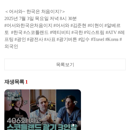
＜어서와~ 한국은 처음이지?＞
2025년 7월 3일 목요일 저녁 8시 30분
#어서와한국은처음이지 #어서와 #김준현 #이현이 #알베르
토 #한국 #스코틀랜드 #액티비티 #극한 #익스트림 #ATV #레
프팅 #광인 #광전사 #사표 #광기버튼 #입수 #Travel #Korea #
외국인
목록보기
재생목록
1