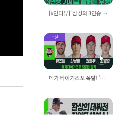
[#인터뷰] '삼성의 3연승 비
결은?' 박진만 감독이 직접
밝힌다! I #베이스볼투나잇
2025.03.25
추천
메가 타이거즈포 폭발! 'KIA
5홈런으로 대폭격' I #베이
스볼투나잇 2025.03.25