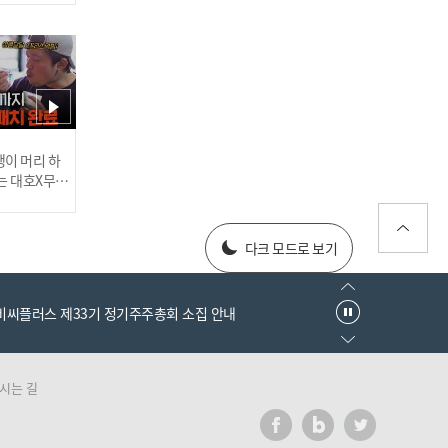
'삼성, 사자의 포효!' 4홈런
12안타 14득점 폭발! 3연승
행진 I #베이스볼투나잇 20
25.03.25
러스] 외부감사인 선임 공고
이 머리 하
는 대호X무진
 l #MBCev
[#인터뷰] 이호준 감독의 자
025년 재무제표
신감! '투수진 기대된다' N
다크 모드로 보기
C 미래 청신호? I #베이스볼
투나잇 2025.03.26
엠비씨플러스 제33기 정기주주총회 소집 안내
시는 길
러스] 외부감사인 선임 공고
이게 신인이라고? 고졸 데