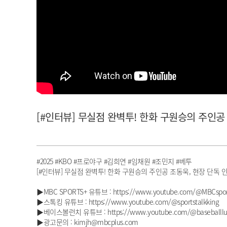
아이돌챔프
셀럽챔프
[#인터뷰] 무실점 완벽투! 한화 구원승의 주인공 조
#2025 #KBO #프로야구 #김희연 #임채원 #조민지 #베투
[#인터뷰] 무실점 완벽투! 한화 구원승의 주인공 조동욱, 현장 단독 인터뷰
▶MBC SPORTS+ 유튜브 : https://www.youtube.com/@MBCspor
▶스톡킹 유튜브 : https://www.youtube.com/@sportstalkking
▶베이스볼런치 유튜브 : https://www.youtube.com/@baseballlu
▶광고문의 : kimjh@mbcplus.com