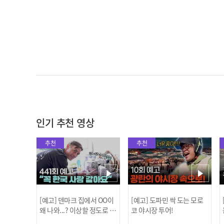
인기 추천 영상
추천
추천
[예고] 덴마크 집에서 OO이
[예고] 도파민 싹 도는 모로
왜 나와...? 이상할 정도로 한
코 야시장 투어!
국을 사랑하는 우리 형을 제