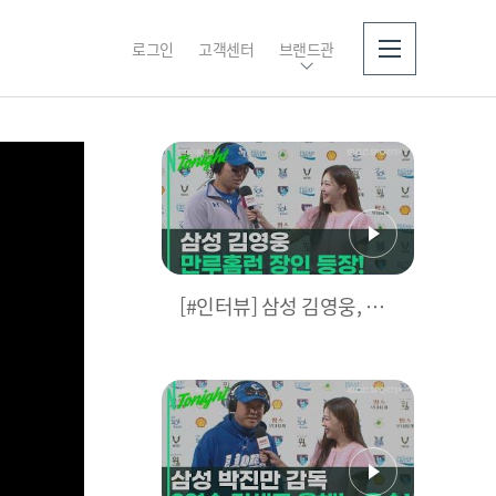
로그인
고객센터
브랜드관
소개
[#인터뷰] 삼성 김영웅, 찐
영웅이었다! 통산 두 번째
만루홈런 폭발 I #베이스볼
투나잇 2025.03.25