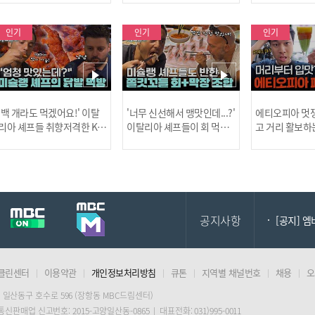
사건!
인기
인기
인기
[MBC플
'백 개라도 먹겠어요!' 이탈
'너무 신선해서 맹맛인데...?'
에티오피아 멋쟁
리아 셰프들 취향저격한 K-
이탈리아 셰프들이 회 먹다
고 거리 활보하
발! l #어서와한국은처음
막장에 빠진 이유 l #어서와
l #위대한가이드3
이지 l #MBCevery1 l EP.43
한국은처음이지 l #MBCeve
ery1 l EP.6
[공지] 2
7
ry1 l EP.437
공지사항
[공지] 
클린센터
이용약관
개인정보처리방침
큐톤
지역별 채널번호
채용
오
[MBC플
 일산동구 호수로 596 (장항동 MBC드림센터)
 통신판매업 신고번호: 2015-고양일산동-0865 | 대표전화: 031)995-0011