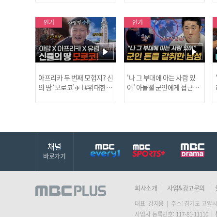
보합니다!
인기
인기
아프리카 두 번째 모험지? 신
'나 그 부대에 아는 사람 있
의 땅 ‘모로코’✈️ l #위대한가
어' 아들뻘 군인에게 접근한
남성 l #히든아이 l #MBCev
닭
이드3 l #MBCevery1 l EP.9
ery1 l EP.94
채널
바로가기
회사소개
사업&광고문의
대표: 강지웅 | 주소: 경기도 고양시
사업자 등록번호: 117-81-11110 |