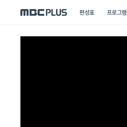
편성표
프로그램
편성표
프로그램
클립
MBC 에브리원
방영프로그램
전체
MBC 스포츠+
종영프로그램
MBC 드라마넷
MBC 온
MBC 엠
MBC 디지털
에브리원
ALL THE K-POP