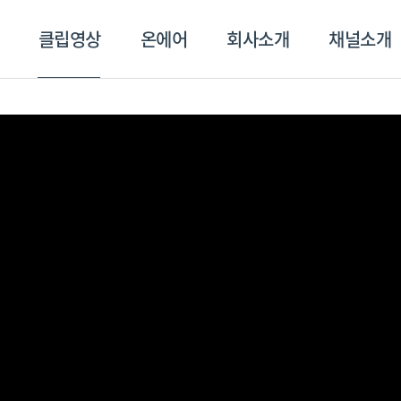
클립영상
온에어
회사소개
채널소개
영상
온에어
회사소개
채널
스포츠플러스
트롯869