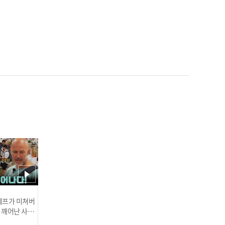
'롯데 에이스 탄생?!' 데이
비슨, 7이닝 1실점 데뷔전
완벽 적응 I #베이스볼투나
잇 2025.03.25
한화 류현진 '이것이 MLB
클래스' 생일 자축 쾌투! 6
이닝 5K 무실점 완벽 호투 I
#베이스볼투나잇 2025.03.
인기
25
 셰프가 미쳐버
이 깨어난 사건