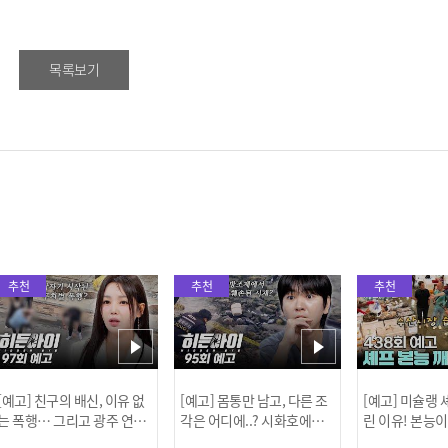
목록보기
추천
추천
추천
[예고] 친구의 배신, 이유 없
[예고] 몸통만 남고, 다른 조
[예고] 미슐랭
는 폭행… 그리고 광주 연속
각은 어디에..? 시화호에서
린 이유! 본능
살인 사건의 진실!
드러난 충격적인 토막 살인
은?