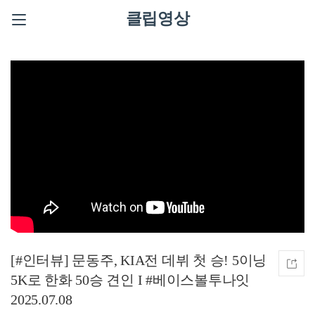
클립영상
[#인터뷰] 문동주, KIA전 데뷔 첫 승! 5이닝
5K로 한화 50승 견인 I #베이스볼투나잇
2025.07.08