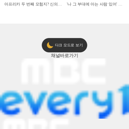
아프리카 두 번째 모험지? 신의 땅 ‘모로코’✈️ l #위대한가이드3 l #MBCevery1 l EP.9
'나 그 부대에 아는 사람 있어' 아들뻘 군인에게 접근한 남성 l #히든아이 l #MBCevery1 l EP.94
다크 모드로 보기
채널
바로가기