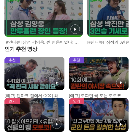
[#인터뷰] 삼성 김영웅, 찐 영웅이었다! 통산 두 번째 만루홈런 폭발 I #베이스볼투나잇 2025.03.25
인기 추천 영상
추천
추천
[예고] 덴마크 집에서 OO이 왜 나와...? 이상할 정도로 한국을 사랑하는 우리 형을 제보합니다!
[예고] 도파민 싹 도는 모로코 야시장 투어!
인기
인기