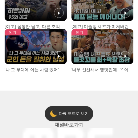
[예고] 몸통만 남고, 다른 조각은 어디에..? 시화호에서 드러난 충격적인 토막 살인사건!
[예고] 미슐랭 셰프가 미쳐버린 이유! 본능이 깨어난 사건은?
인기
인기
'나 그 부대에 아는 사람 있어' 아들뻘 군인에게 접근한 남성 l #히든아이 l #MBCevery1 l EP.94
'너무 신선해서 맹맛인데...?' 이탈리아 셰프들이 회 먹다 막장에 빠진 이유 l #어서와한국은처음이지 l #MBCevery1 l EP.437
다크 모드로 보기
채널
바로가기