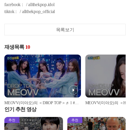
facebook : / allthekpop.idol
tiktok : / allthekpop_official
목록보기
재생목록
10
MEOVV(미야오)의 ＜DROP TOP＞♬ l #주간아이돌 l EP.696
인기 추천 영상
추천
추천