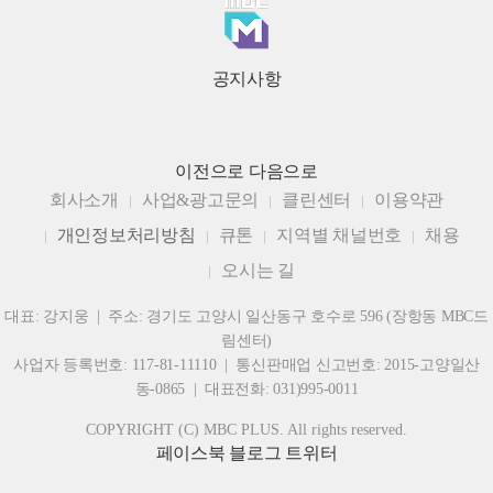
공지사항
이전으로
다음으로
회사소개
사업&광고문의
클린센터
이용약관
개인정보처리방침
큐톤
지역별 채널번호
채용
오시는 길
대표: 강지웅 | 주소: 경기도 고양시 일산동구 호수로 596 (장항동 MBC드
림센터)
사업자 등록번호: 117-81-11110 | 통신판매업 신고번호: 2015-고양일산
동-0865 | 대표전화: 031)995-0011
COPYRIGHT (C) MBC PLUS. All rights reserved.
페이스북
블로그
트위터