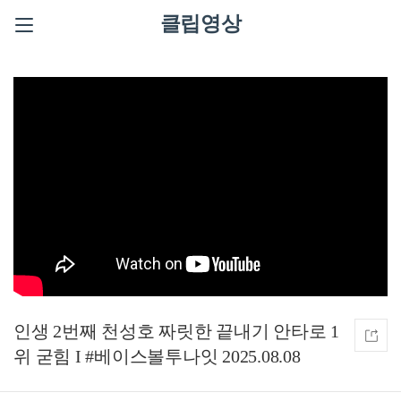
클립영상
인생 2번째 천성호 짜릿한 끝내기 안타로 1
위 굳힘 I #베이스볼투나잇 2025.08.08