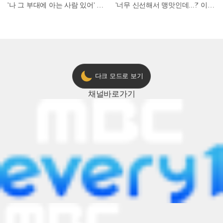
'나 그 부대에 아는 사람 있어' 아들뻘 군인에게 접근한 남성 l #히든아이 l #MBCevery1 l EP.94
'너무 신선해서 맹맛인데...?' 이탈리아 셰프들이 회 먹다 막장에 빠진 이유 l #어서와한국은처음이지 l #MBCevery1 l EP.437
다크 모드로 보기
채널
바로가기