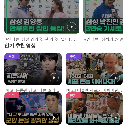
[#인터뷰] 삼성 김영웅, 찐 영웅이었다! 통산 두 번째 만루홈런 폭발 I #베이스볼투나잇 2025.03.25
인기 추천 영상
추천
추천
[예고] 몸통만 남고, 다른 조각은 어디에..? 시화호에서 드러난 충격적인 토막 살인사건!
[예고] 미슐랭 셰프가 미쳐버린 이유! 본능이 깨어난 사건은?
인기
인기