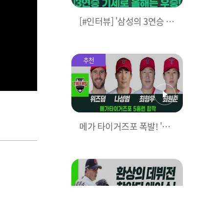
[#인터뷰] '삼성의 3연승 비
결은?' 박진만 감독이 직접
밝힌다! I #베이스볼투나잇
2025.03.25
추천
메가 타이거즈포 폭발! 'KIA
5홈런으로 대폭격' I #베이
스볼투나잇 2025.03.25