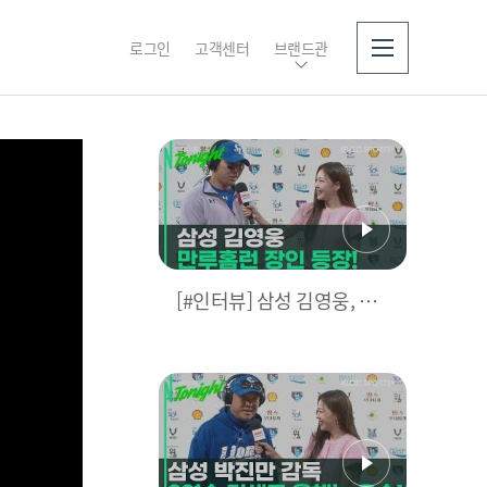
로그인
고객센터
브랜드관
소개
[#인터뷰] 삼성 김영웅, 찐
영웅이었다! 통산 두 번째
만루홈런 폭발 I #베이스볼
투나잇 2025.03.25