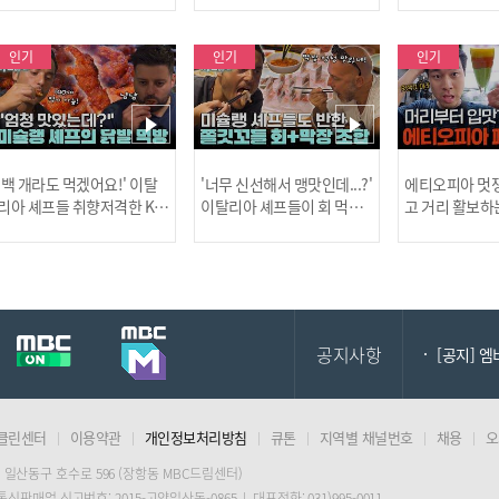
사건!
인기
인기
인기
[MBC플
'백 개라도 먹겠어요!' 이탈
'너무 신선해서 맹맛인데...?'
에티오피아 멋쟁
리아 셰프들 취향저격한 K-
이탈리아 셰프들이 회 먹다
고 거리 활보하
발! l #어서와한국은처음
막장에 빠진 이유 l #어서와
l #위대한가이드3
이지 l #MBCevery1 l EP.43
한국은처음이지 l #MBCeve
ery1 l EP.6
[공지] 2
7
ry1 l EP.437
공지사항
[공지] 
클린센터
이용약관
개인정보처리방침
큐톤
지역별 채널번호
채용
오
[MBC플
 일산동구 호수로 596 (장항동 MBC드림센터)
 통신판매업 신고번호: 2015-고양일산동-0865 | 대표전화: 031)995-0011