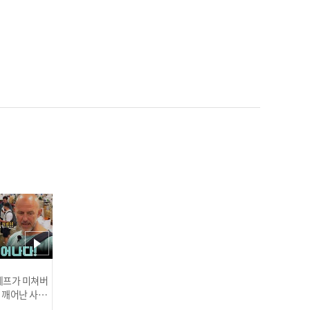
'롯데 에이스 탄생?!' 데이
비슨, 7이닝 1실점 데뷔전
완벽 적응 I #베이스볼투나
잇 2025.03.25
한화 류현진 '이것이 MLB
클래스' 생일 자축 쾌투! 6
이닝 5K 무실점 완벽 호투 I
#베이스볼투나잇 2025.03.
인기
25
 셰프가 미쳐버
이 깨어난 사건