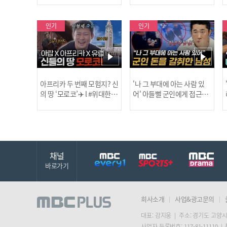
보합니다!
인기
인기
아프리카 두 번째 모험지? 신
'나 그 부대에 아는 사람 있
의 땅 ‘모로코’✈️ l #위대한가
어' 아들뻘 군인에게 접근한
남성 l #히든아이 l #MBCev
닭
이드3 l #MBCevery1 l EP.9
ery1 l EP.94
채널
바로가기
회사소개
사업&광고문의
대표: 강지웅 | 주소: 경기도 고양시
사업자 등록번호: 117-81-11110 |