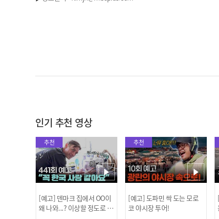
인기 추천 영상
추천
추천
[예고] 덴마크 집에서 OO이
[예고] 도파민 싹 도는 모로
왜 나와...? 이상할 정도로 한
코 야시장 투어!
국을 사랑하는 우리 형을 제