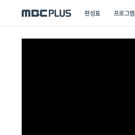
편성표
프로그램
편성표
프로그램
클립
MBC 에브리원
방영프로그램
전체
MBC 스포츠+
종영프로그램
MBC 드라마넷
MBC 온
MBC 엠
MBC 디지털
에브리원
ALL THE K-POP