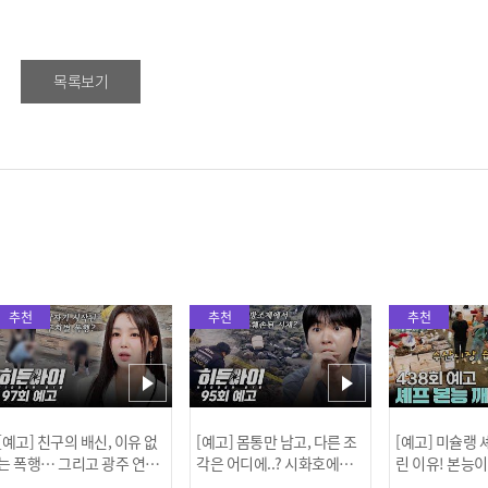
목록보기
추천
추천
추천
[예고] 친구의 배신, 이유 없
[예고] 몸통만 남고, 다른 조
[예고] 미슐랭
는 폭행… 그리고 광주 연속
각은 어디에..? 시화호에서
린 이유! 본능
살인 사건의 진실!
드러난 충격적인 토막 살인
은?