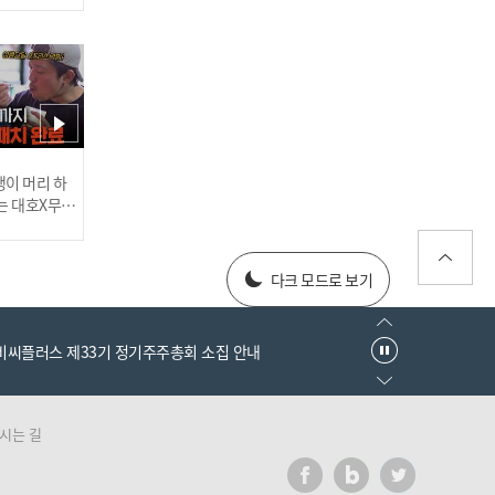
'삼성, 사자의 포효!' 4홈런
12안타 14득점 폭발! 3연승
행진 I #베이스볼투나잇 20
25.03.25
러스] 외부감사인 선임 공고
이 머리 하
는 대호X무진
 l #MBCev
[#인터뷰] 이호준 감독의 자
025년 재무제표
신감! '투수진 기대된다' N
다크 모드로 보기
C 미래 청신호? I #베이스볼
투나잇 2025.03.26
엠비씨플러스 제33기 정기주주총회 소집 안내
시는 길
러스] 외부감사인 선임 공고
이게 신인이라고? 고졸 데