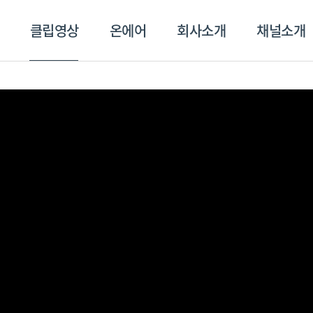
클립영상
온에어
회사소개
채널소개
영상
온에어
회사소개
채널
스포츠플러스
트롯869