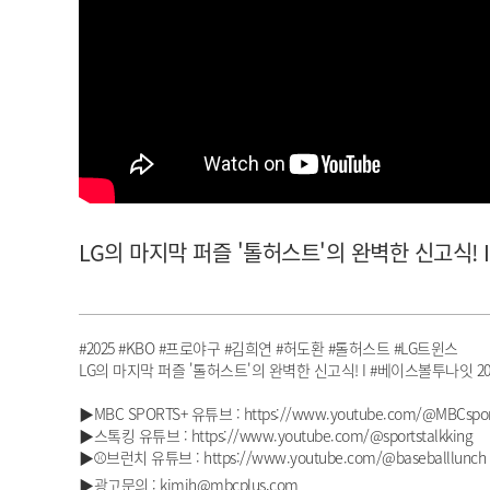
아이돌챔프
셀럽챔프
LG의 마지막 퍼즐 '톨허스트'의 완벽한 신고식! I
#2025 #KBO #프로야구 #김희연 #허도환 #톨허스트 #LG트윈스
LG의 마지막 퍼즐 '톨허스트'의 완벽한 신고식! I #베이스볼투나잇 2025
▶MBC SPORTS+ 유튜브 : https://www.youtube.com/@MBCspor
▶스톡킹 유튜브 : https://www.youtube.com/@sportstalkking
▶⚾브런치 유튜브 : https://www.youtube.com/@baseballlunch
▶광고문의 : kimjh@mbcplus.com