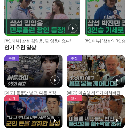
[#인터뷰] 삼성 김영웅, 찐 영웅이었다! 통산 두 번째 만루홈런 폭발 I #베이스볼투나잇 2025.03.25
인기 추천 영상
추천
추천
[예고] 몸통만 남고, 다른 조각은 어디에..? 시화호에서 드러난 충격적인 토막 살인사건!
[예고] 미슐랭 셰프가 미쳐버린 이유! 본능이 깨어난 사건은?
인기
인기