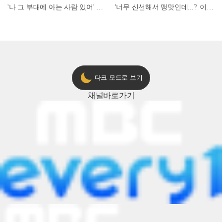
'나 그 부대에 아는 사람 있어' 아들뻘 군인에게 접근한 남성 l #히든아이 l #MBCevery1 l EP.94
'너무 신선해서 맹맛인데...?' 이탈리아 셰프들이 회 먹다 막장에 빠진 이유 l #어서와한국은처음이지 l #MBCevery1 l EP.437
다크 모드로 보기
채널
바로가기