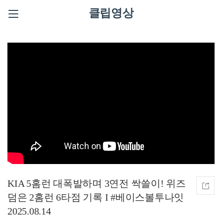
클립영상
KIA 5홈런 대폭발하며 3연전 싹쓸이! 위즈
덤은 2홈런 6타점 기록 I #베이스볼투나잇
2025.08.14