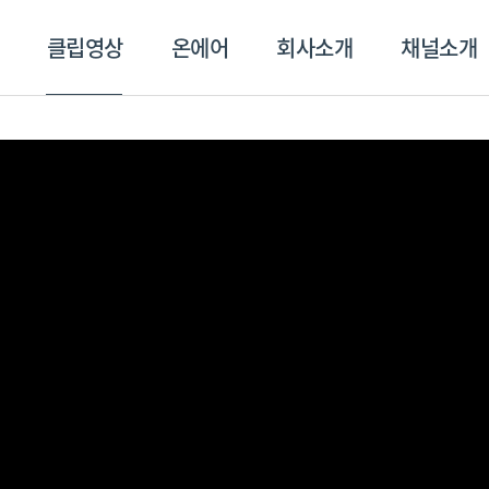
클립영상
온에어
회사소개
채널소개
영상
온에어
회사소개
채널
스포츠플러스
트롯869