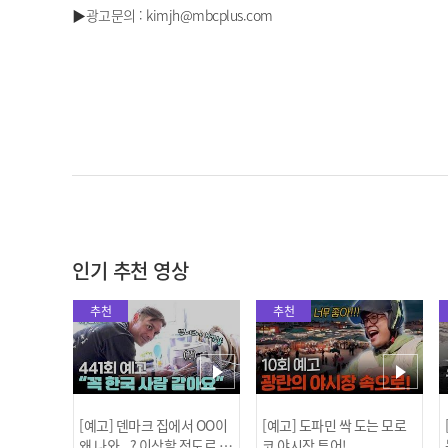
▶광고문의 : kimjh@mbcplus.com
인기 추천 영상
추천
추천
[예고] 덴마크 집에서 OO이
[예고] 도파민 싹 도는 모로
왜 나와...? 이상할 정도로 한
코 야시장 투어!