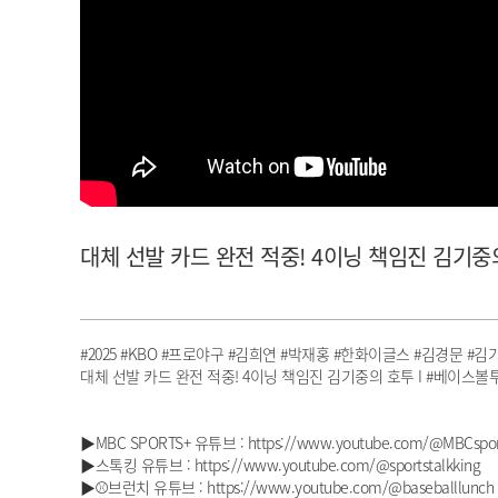
아이돌챔프
셀럽챔프
대체 선발 카드 완전 적중! 4이닝 책임진 김기중의 
#2025 #KBO #프로야구 #김희연 #박재홍 #한화이글스 #김경문 #김
대체 선발 카드 완전 적중! 4이닝 책임진 김기중의 호투 I #베이스볼투나잇
▶MBC SPORTS+ 유튜브 : https://www.youtube.com/@MBCspor
▶스톡킹 유튜브 : https://www.youtube.com/@sportstalkking
▶⚾브런치 유튜브 : https://www.youtube.com/@baseballlunch