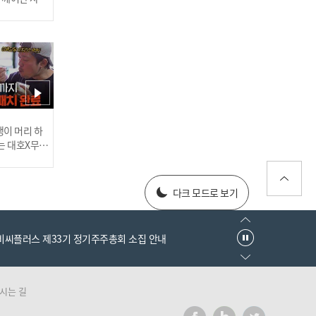
'삼성, 사자의 포효!' 4홈런
12안타 14득점 폭발! 3연승
행진 I #베이스볼투나잇 20
25.03.25
러스] 외부감사인 선임 공고
이 머리 하
는 대호X무진
[#인터뷰] 이호준 감독의 자
 l #MBCev
신감! '투수진 기대된다' N
025년 재무제표
C 미래 청신호? I #베이스볼
다크 모드로 보기
투나잇 2025.03.26
엠비씨플러스 제33기 정기주주총회 소집 안내
시는 길
러스] 외부감사인 선임 공고
이게 신인이라고? 고졸 데