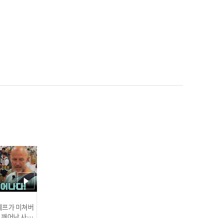
'롯데 에이스 탄생?!' 데이
비슨, 7이닝 1실점 데뷔전
완벽 적응 I #베이스볼투나
잇 2025.03.25
한화 류현진 '이것이 MLB
클래스' 생일 자축 쾌투! 6
이닝 5K 무실점 완벽 호투 I
#베이스볼투나잇 2025.03.
인기
25
 셰프가 미쳐버
이 깨어난 사건