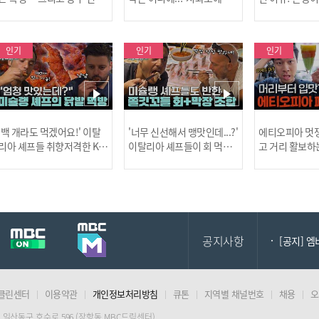
살인 사건의 진실!
드러난 충격적인 토막 살인
은?
사건!
인기
인기
인기
[MBC플
'백 개라도 먹겠어요!' 이탈
'너무 신선해서 맹맛인데...?'
에티오피아 멋쟁
리아 셰프들 취향저격한 K-
이탈리아 셰프들이 회 먹다
고 거리 활보하
발! l #어서와한국은처음
막장에 빠진 이유 l #어서와
l #위대한가이드3
이지 l #MBCevery1 l EP.43
한국은처음이지 l #MBCeve
ery1 l EP.6
[공지] 2
7
ry1 l EP.437
공지사항
[공지] 
클린센터
이용약관
개인정보처리방침
큐톤
지역별 채널번호
채용
오
[MBC플
 일산동구 호수로 596 (장항동 MBC드림센터)