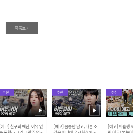
목록보기
추천
추천
추천
[예고] 친구의 배신, 이유 없
[예고] 몸통만 남고, 다른 조
[예고] 미슐랭
는 폭행… 그리고 광주 연속
각은 어디에..? 시화호에서
린 이유! 본능