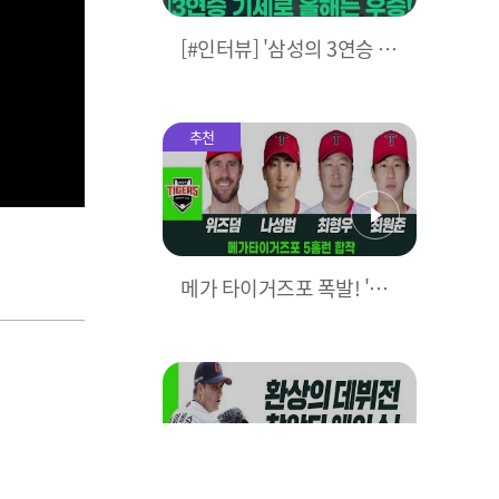
[#인터뷰] '삼성의 3연승 비
결은?' 박진만 감독이 직접
밝힌다! I #베이스볼투나잇
2025.03.25
추천
메가 타이거즈포 폭발! 'KIA
5홈런으로 대폭격' I #베이
스볼투나잇 2025.03.25