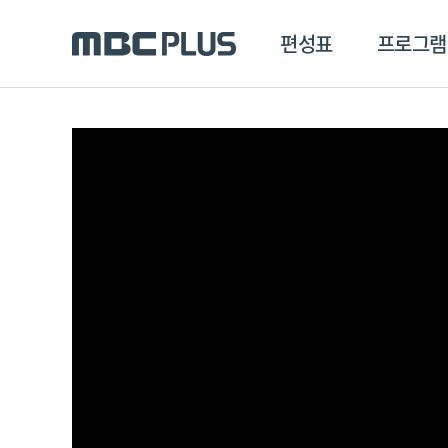
편성표
프로그램
편성표
프로그램
클립
MBC 에브리원
방영프로그램
전체
MBC 스포츠+
종영프로그램
MBC 드라마넷
MBC 온
MBC 엠
MBC 디지털
에브리원
ALL THE K-POP