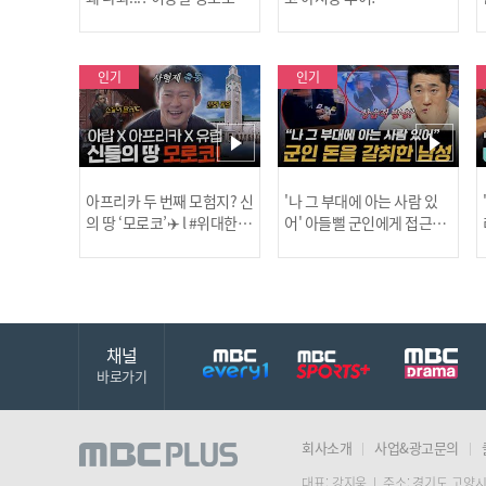
국을 사랑하는 우리 형을 제
보합니다!
인기
인기
아프리카 두 번째 모험지? 신
'나 그 부대에 아는 사람 있
의 땅 ‘모로코’✈️ l #위대한가
어' 아들뻘 군인에게 접근한
남성 l #히든아이 l #MBCev
닭
이드3 l #MBCevery1 l EP.9
ery1 l EP.94
채널
바로가기
회사소개
사업&광고문의
대표: 강지웅 | 주소: 경기도 고양시