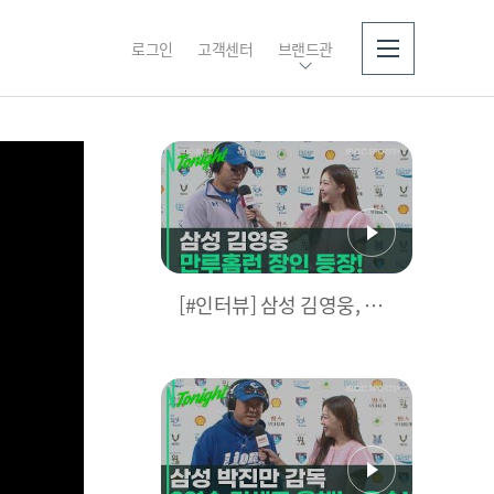
로그인
고객센터
브랜드관
소개
[#인터뷰] 삼성 김영웅, 찐
영웅이었다! 통산 두 번째
만루홈런 폭발 I #베이스볼
투나잇 2025.03.25