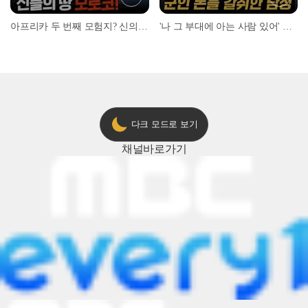
아프리카 두 번째 모험지? 신의 땅 ‘모로코’✈️ l #위대한가이드3 l #MBCevery1 l EP.9
'나 그 부대에 아는 사람 있어' 아들뻘 군인에게 접근한 남성 l #히든아이 l #MBCevery1 l EP.94
다크 모드로 보기
채널
바로가기