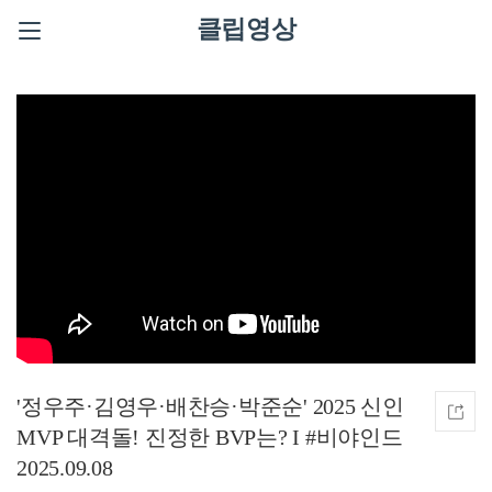
클립영상
'정우주·김영우·배찬승·박준순' 2025 신인
MVP 대격돌! 진정한 BVP는? I #비야인드
2025.09.08