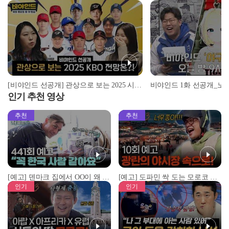
[비야인드 선공개] 관상으로 보는 2025 시즌 KBO 전망은?!
비야인드 1화 선공개_노
인기 추천 영상
추천
추천
[예고] 덴마크 집에서 OO이 왜 나와...? 이상할 정도로 한국을 사랑하는 우리 형을 제보합니다!
[예고] 도파민 싹 도는 모로코 야시장 투어!
인기
인기