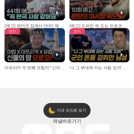
[예고] 덴마크 집에서 OO이 왜 나와...? 이상할 정도로 한국을 사랑하는 우리 형을 제보합니다!
[예고] 도파민 싹 도는 모로코 야시장 투어!
인기
인기
아프리카 두 번째 모험지? 신의 땅 ‘모로코’✈️ l #위대한가이드3 l #MBCevery1 l EP.9
'나 그 부대에 아는 사람 있어' 아들뻘 군인에게 접근한 남성 l #히든아이 l #MBCevery1 l EP.94
다크 모드로 보기
채널
바로가기