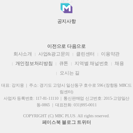
공지사항
이전으로
다음으로
회사소개
사업&광고문의
클린센터
이용약관
개인정보처리방침
큐톤
지역별 채널번호
채용
오시는 길
대표: 강지웅 | 주소: 경기도 고양시 일산동구 호수로 596 (장항동 MBC드
림센터)
사업자 등록번호: 117-81-11110 | 통신판매업 신고번호: 2015-고양일산
동-0865 | 대표전화: 031)995-0011
COPYRIGHT (C) MBC PLUS. All rights reserved.
페이스북
블로그
트위터