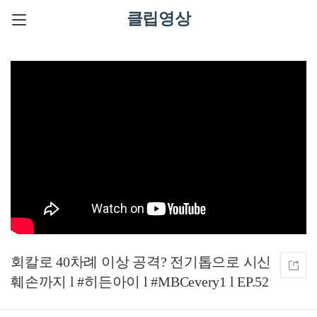
클립영상
회칼로 40차례 이상 공격? 전기톱으로 시신
훼손까지 l #히든아이 l #MBCevery1 l EP.52