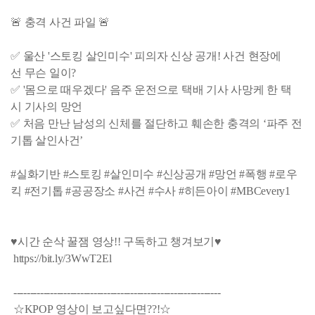
🚨 충격 사건 파일 🚨
✅ 울산 '스토킹 살인미수' 피의자 신상 공개! 사건 현장에
선 무슨 일이?
✅ '몸으로 때우겠다' 음주 운전으로 택배 기사 사망케 한 택
시 기사의 망언
✅ 처음 만난 남성의 신체를 절단하고 훼손한 충격의 ‘파주 전
기톱 살인사건’
#실화기반 #스토킹 #살인미수 #신상공개 #망언 #폭행 #로우
킥 #전기톱 #공공장소 #사건 #수사 #히든아이 #MBCevery1
♥시간 순삭 꿀잼 영상!! 구독하고 챙겨보기♥
https://bit.ly/3WwT2El
--------------------------------------------------------------
☆KPOP 영상이 보고싶다면??!☆