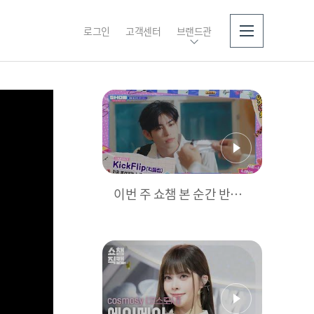
로그인
고객센터
브랜드관
소개
이번 주 쇼챔 본 순간 반했
어 난🌻 [예고]