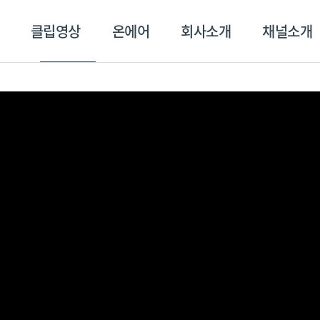
클립영상
온에어
회사소개
채널소개
영상
온에어
회사소개
채널
스포츠플러스
트롯869