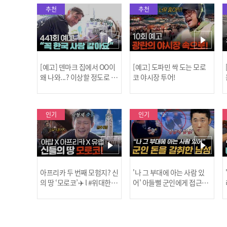
추천
추천
[예고] 덴마크 집에서 OO이
[예고] 도파민 싹 도는 모로
왜 나와...? 이상할 정도로 한
코 야시장 투어!
국을 사랑하는 우리 형을 제
보합니다!
인기
인기
아프리카 두 번째 모험지? 신
'나 그 부대에 아는 사람 있
의 땅 ‘모로코’✈️ l #위대한가
어' 아들뻘 군인에게 접근한
남성 l #히든아이 l #MBCev
닭
이드3 l #MBCevery1 l EP.9
ery1 l EP.94