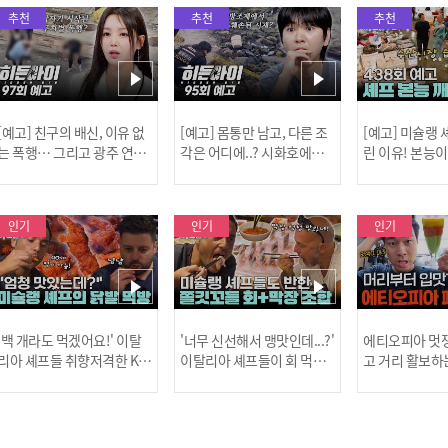
추천
추천
추천
[예고] 친구의 배신, 이유 없
[예고] 몸통만 남고, 다른 조
[예고] 미슐랭
는 폭행… 그리고 광주 연속
각은 어디에..? 시화호에서
린 이유! 본능
살인 사건의 진실!
드러난 충격적인 토막 살인
은?
사건!
인기
인기
인기
[MBC플
'백 개라도 먹겠어요!' 이탈
'너무 신선해서 맹맛인데...?'
에티오피아 멋쟁
리아 셰프들 취향저격한 K-
이탈리아 셰프들이 회 먹다
고 거리 활보하
발! l #어서와한국은처음
막장에 빠진 이유 l #어서와
l #위대한가이드3
이지 l #MBCevery1 l EP.43
한국은처음이지 l #MBCeve
ery1 l EP.6
[공지] 2
7
ry1 l EP.437