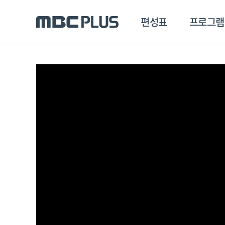
편성표
프로그램
편성표
프로그램
클립
MBC 에브리원
방영프로그램
전체
MBC 스포츠+
종영프로그램
MBC 드라마넷
MBC 온
MBC 엠
MBC 디지털
에브리원
ALL THE K-POP