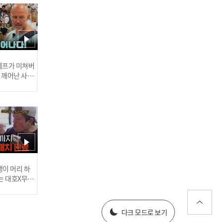
[쇼챔직캠 4K] The KingD
om(더킹덤) - 화월가 | Sho
w Champion | EP.571 | 25
1001
 셰프가 미쳐버
이 깨어난 사건
[쇼챔직캠 4K] GENBLUE X
XIN(젠블루 씬) - BADASS |
Show Champion | EP.57
1
러스] 외부감사인 선임 공고
이 머리 하
는 대호X무진
 l #MBCev
025년 재무제표
다크 모드로 보기
[쇼챔직캠 4K] KickFlip KY