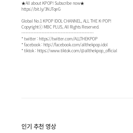
★All about KPOP! Subscribe now★
https://bit.ly/3NJTqeG
Global No.1 KPOP IDOL CHANNEL, ALL THE K-POP!
Copyrightⓒ MBC PLUS, All Rights Reserved.
------------------------------------------------------
* twitter : https://twitter.com/ALLTHEKPOP
* facebook : http://facebook.com/allthekpop.idol
* tiktok : https://www.tiktok.com/@allthekpop_official
인기 추천 영상