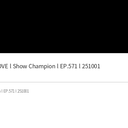
 l Show Champion l EP.571 l 251001
EP.571 l 251001