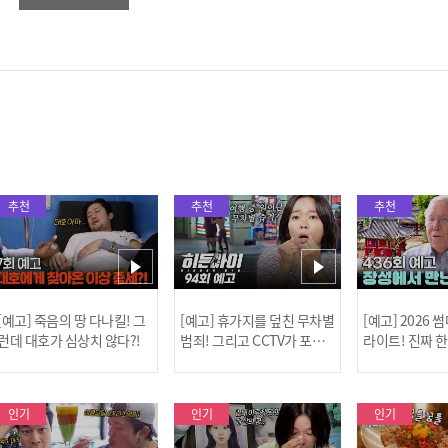
추천
추천
추천
[예고] 죽음의 땅 다나킬! 그
[예고] 휴가지를 덮친 무차별
[예고] 2026
런데 대호가 심상치 않다?!
범죄! 그리고 CCTV가 포착
라이트! 진짜 
한 충격적 골프장 납치 사건!
한 특강이 펼쳐
인기
인기
인기