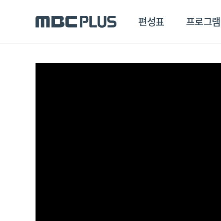
편성표
프로그램
편성표
프로그램
클립
MBC 에브리원
방영프로그램
전체
MBC 스포츠+
종영프로그램
MBC 드라마넷
MBC 온
MBC 엠
MBC 디지털
에브리원
ALL THE K-POP