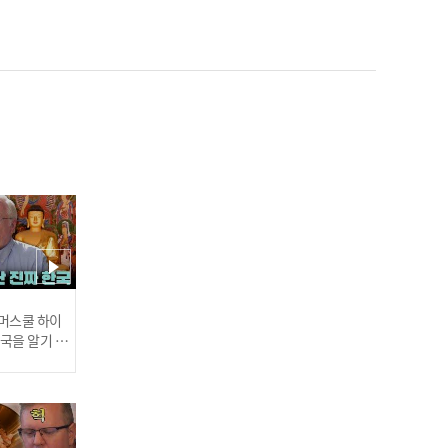
신곡 들고 찾아온 트롯 스
타! '황민우', ‘오유진’ 인터
뷰🎤 l 트롯챔피언 l EP.74
김소연 - 국가대표 l 트롯챔
피언 l EP.74
 썸머스쿨 하이
한국을 알기 위
진다