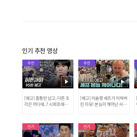
인기 추천 영상
추천
추천
[예고] 몸통만 남고, 다른 조
[예고] 미슐랭 셰프가 미쳐버
각은 어디에..? 시화호에서
린 이유! 본능이 깨어난 사건
드러난 충격적인 토막 살인
은?
사건!
인기
인기