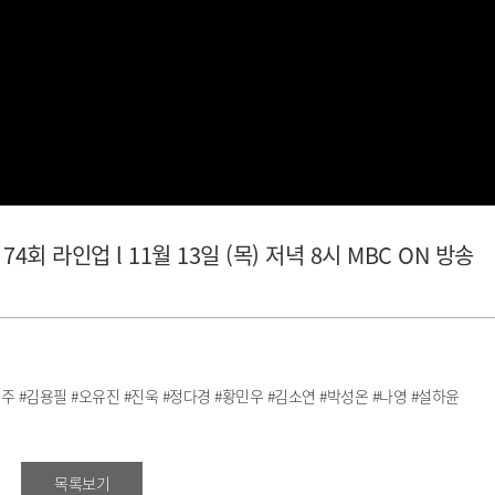
회 라인업 l 11월 13일 (목) 저녁 8시 MBC ON 방송
주 #김용필 #오유진 #진욱 #정다경 #황민우 #김소연 #박성온 #나영 #설하윤
목록보기