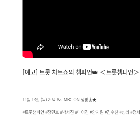
아이돌챔프
셀럽챔프
[예고] 트롯 차트쇼의 챔피언👑 ＜트롯챔피언＞ 74
11월 13일 (목) 저녁 8시 MBC ON 생방송★
#트롯챔피언 #장민호 #박서진 #마이진 #양지원 #김수찬 #성리 #정서