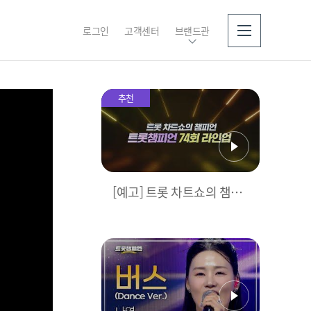
로그인
고객센터
브랜드관
소개
추천
[예고] 트롯 차트쇼의 챔피
언👑 ＜트롯챔피언＞ 74회
라인업 l 11월 13일 (목) 저
녁 8시 MBC ON 방송