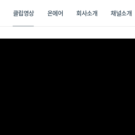
클립영상
온에어
회사소개
채널소개
영상
온에어
회사소개
채널
스포츠플러스
트롯869