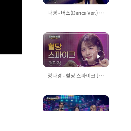
나영 - 버스(Dance Ver.) l
트롯챔피언 l EP.74
정다경 - 혈당 스파이크 l 트
롯챔피언 l EP.74