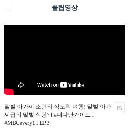
클립영상
말벌 아가씨 소민의 식도락 여행! 말벌 아가
씨급의 말벌 식당? l #대다난가이드 l
#MBCevery1 l EP.3