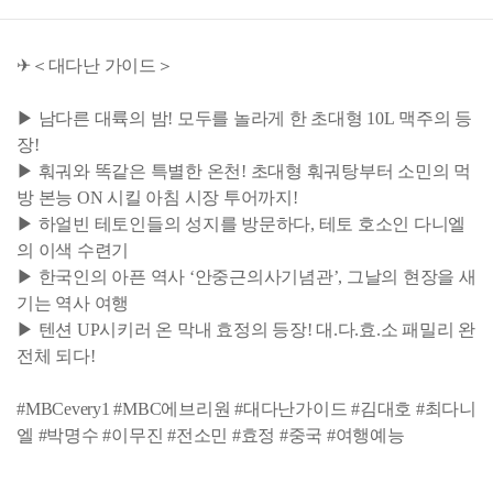
✈＜대다난 가이드＞
▶ 남다른 대륙의 밤! 모두를 놀라게 한 초대형 10L 맥주의 등
장!
▶ 훠궈와 똑같은 특별한 온천! 초대형 훠궈탕부터 소민의 먹
방 본능 ON 시킬 아침 시장 투어까지!
▶ 하얼빈 테토인들의 성지를 방문하다, 테토 호소인 다니엘
의 이색 수련기
▶ 한국인의 아픈 역사 ‘안중근의사기념관’, 그날의 현장을 새
기는 역사 여행
▶ 텐션 UP시키러 온 막내 효정의 등장! 대.다.효.소 패밀리 완
전체 되다!
#MBCevery1 #MBC에브리원 #대다난가이드 #김대호 #최다니
엘 #박명수 #이무진 #전소민 #효정 #중국 #여행예능