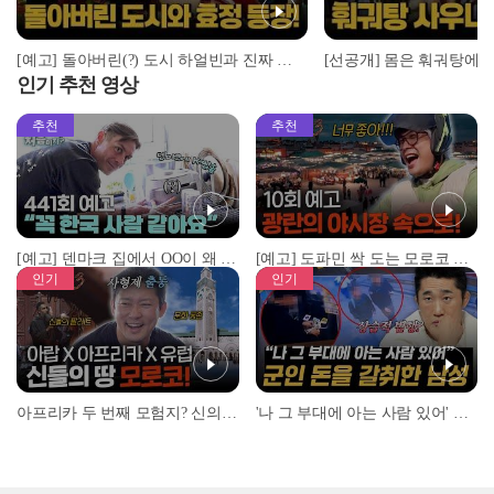
[예고] 돌아버린(?) 도시 하얼빈과 진짜 돌아버릴 것 같은..(?) 막내 효정이 등장😱
인기 추천 영상
추천
추천
[예고] 덴마크 집에서 OO이 왜 나와...? 이상할 정도로 한국을 사랑하는 우리 형을 제보합니다!
[예고] 도파민 싹 도는 모로코 야시장 투어!
인기
인기
아프리카 두 번째 모험지? 신의 땅 ‘모로코’✈️ l #위대한가이드3 l #MBCevery1 l EP.9
'나 그 부대에 아는 사람 있어' 아들뻘 군인에게 접근한 남성 l #히든아이 l #MBCevery1 l EP.94