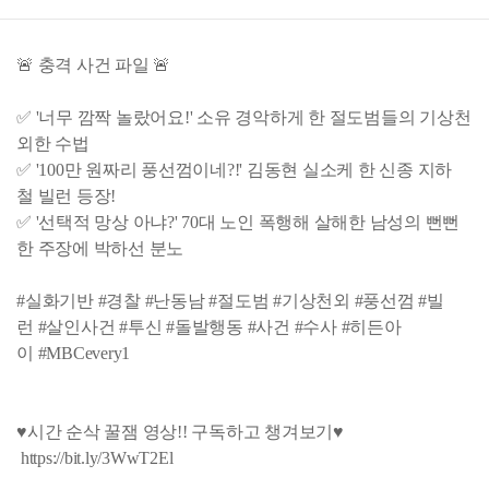
🚨 충격 사건 파일 🚨
✅ '너무 깜짝 놀랐어요!' 소유 경악하게 한 절도범들의 기상천
외한 수법
✅ '100만 원짜리 풍선껌이네?!' 김동현 실소케 한 신종 지하
철 빌런 등장!
✅ '선택적 망상 아냐?' 70대 노인 폭행해 살해한 남성의 뻔뻔
한 주장에 박하선 분노
#실화기반 #경찰 #난동남 #절도범 #기상천외 #풍선껌 #빌
런 #살인사건 #투신 #돌발행동 #사건 #수사 #히든아
이 #MBCevery1
♥시간 순삭 꿀잼 영상!! 구독하고 챙겨보기♥
https://bit.ly/3WwT2El