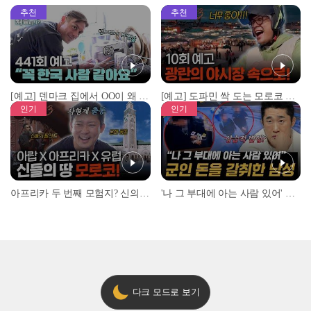
추천
추천
[예고] 덴마크 집에서 OO이 왜 나와...? 이상할 정도로 한국을 사랑하는 우리 형을 제보합니다!
[예고] 도파민 싹 도는 모로코 야시장 투어!
인기
인기
아프리카 두 번째 모험지? 신의 땅 ‘모로코’✈️ l #위대한가이드3 l #MBCevery1 l EP.9
'나 그 부대에 아는 사람 있어' 아들뻘 군인에게 접근한 남성 l #히든아이 l #MBCevery1 l EP.94
다크 모드로 보기