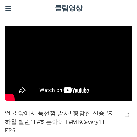
클립영상
얼굴 앞에서 풍선껌 발사! 황당한 신종 ‘지
하철 빌런’ l #히든아이 l #MBCevery1 l
EP.61